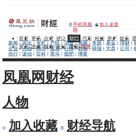
手机凤凰
加入桌面
网
财经
首页
资讯
台湾
评论
汽车
科技
房产
娱乐
新闻
评论
专栏
产经
消费
视频
专题
基金
理财
亲子
游戏
城市
论坛
博报
微博
企业
人物
日历
股票
行情
数据
研报
大盘
公司
排行
滚动
百科
黑马
股吧
博客
凤凰网财经
人物
加入收藏
财经导航