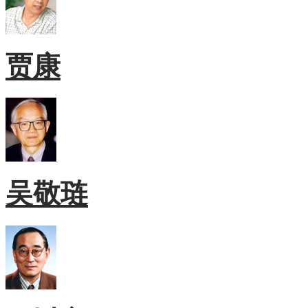
贾康
吴敬琏