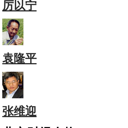
厉以宁
袁隆平
张维迎