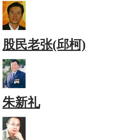
股民老张(邱柯)
朱新礼