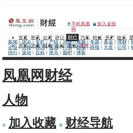
手机凤凰
加入桌面
网
财经
首页
资讯
台湾
评论
汽车
科技
房产
娱乐
新闻
评论
专栏
产经
消费
视频
专题
基金
理财
亲子
游戏
城市
论坛
博报
微博
企业
人物
日历
股票
行情
数据
研报
大盘
公司
排行
滚动
百科
黑马
股吧
博客
凤凰网财经
人物
加入收藏
财经导航