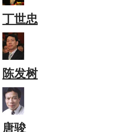
丁世忠
陈发树
唐骏