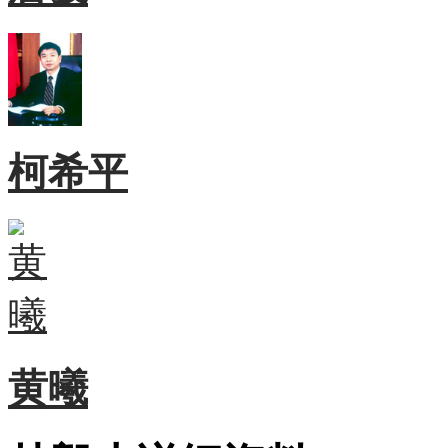
柯希平
黄曦