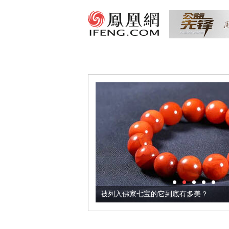
把它加到了牛轧糖里
被列入佛家七宝的它到底有多美？