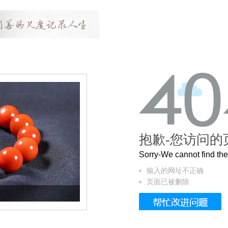
抱歉-您访问的
Sorry-We cannot find t
输入的网址不正确
页面已被删除
这个3.2米的长卷，还原了600岁的紫禁城