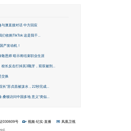
趣与澳直接对话 中方回应
购TikTok 这是我干...
上国产发动机！
致敬恩师 暗示将结束职业生涯
校长反击打掉其3颗牙，双双被刑...
是交换
长”苏贞昌被泼水，22秒完成...
桑顿访问中国多地 意义“类似...
证030609号
视频
·
纪实
·
直播
凤凰卫视
ved.