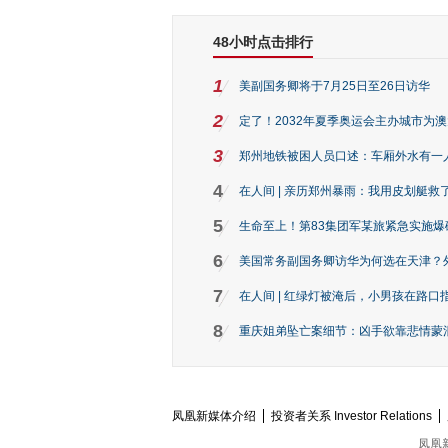
48小时点击排行
1
美副国务卿将于7月25日至26日访华
2
定了！2032年夏季奥运会主办城市为
3
郑州地铁被困人员口述：车厢外水有一
4
在人间 | 亲历郑州暴雨：我用皮划艇救
5
生命至上！第83集团军某旅紧急实施爆
6
美国常务副国务卿访华为何选在天津？
7
在人间 | 红绿灯被淹后，小男孩在路口指
8
重庆姐弟坠亡案细节：凶手欲靠悲情蒙混 
凤凰新媒体介绍
投资者关系 Investor Relations
凤凰