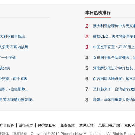
本日热榜排行
1
澳大利亚总理称中方无兴
2
澳大利亚布里斯班
微软CEO：去年特朗普要我们收
3
人多高 车厢内缺氧
中国空军官宣：歼-20用
4
了一个孕妇
女排国手晒全队聚餐照！
5
破分洪
河南醉汉闯进小学打校长，
6
外交部：两个原因
白宫回应孟晚舟案：这不
7
路，7位摄影师...
又打起来了！台湾省“行政院
8
警方现场勘察发现...
港媒：华尔街重要人物约翰·
广告服务
诚征英才
保护隐私权
免责条款
意见反馈
凤凰卫视介绍
京ICP
新媒体
版权所有
Copyright © 2019 Phoenix New Media Limited All Rights Reser