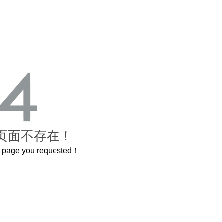
页面不存在！
he page you requested！
曲奇届的“爱马仕”把你的爱封在罐子里送给TA