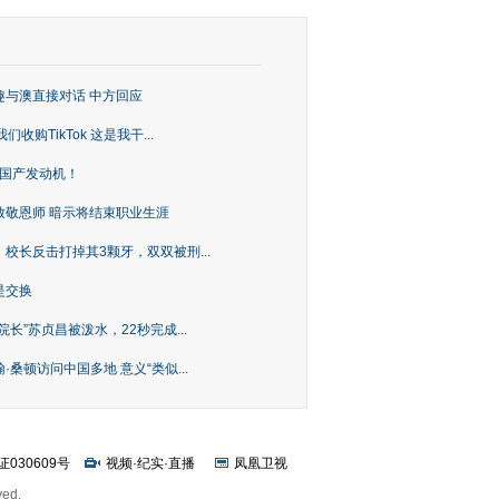
趣与澳直接对话 中方回应
购TikTok 这是我干...
上国产发动机！
致敬恩师 暗示将结束职业生涯
校长反击打掉其3颗牙，双双被刑...
是交换
长”苏贞昌被泼水，22秒完成...
桑顿访问中国多地 意义“类似...
证030609号
视频
·
纪实
·
直播
凤凰卫视
ved.