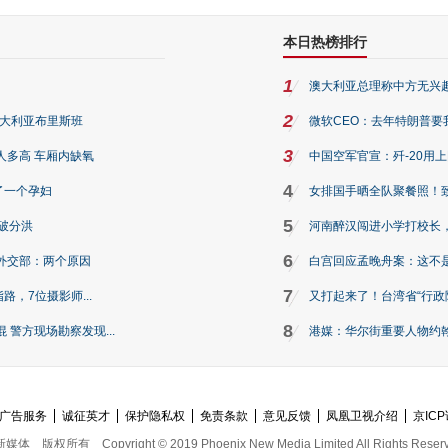
本日热榜排行
1
澳大利亚总理称中方无兴
2
澳大利亚布里斯班
微软CEO：去年特朗普要我们收
3
人多高 车厢内缺氧
中国空军官宣：歼-20用
4
了一个孕妇
女排国手晒全队聚餐照！
5
破分洪
河南醉汉闯进小学打校长，
6
外交部：两个原因
白宫回应孟晚舟案：这不
7
路，7位摄影师...
又打起来了！台湾省“行政院
8
警方现场勘察发现...
港媒：华尔街重要人物约翰·
广告服务
诚征英才
保护隐私权
免责条款
意见反馈
凤凰卫视介绍
京ICP
新媒体
版权所有
Copyright © 2019 Phoenix New Media Limited All Rights Reser