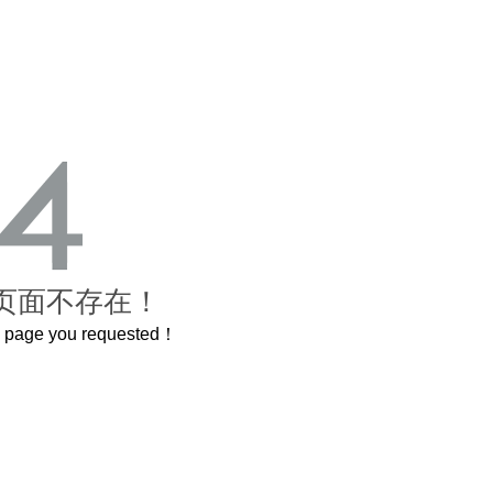
页面不存在！
he page you requested！
这个3.2米的长卷，还原了600岁的紫禁城