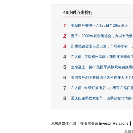
48小时点击排行
1
美副国务卿将于7月25日至26日访华
2
定了！2032年夏季奥运会主办城市为
3
郑州地铁被困人员口述：车厢外水有一
4
在人间 | 亲历郑州暴雨：我用皮划艇救
5
生命至上！第83集团军某旅紧急实施爆
6
美国常务副国务卿访华为何选在天津？
7
在人间 | 红绿灯被淹后，小男孩在路口指
8
重庆姐弟坠亡案细节：凶手欲靠悲情蒙混 
凤凰新媒体介绍
投资者关系 Investor Relations
凤凰