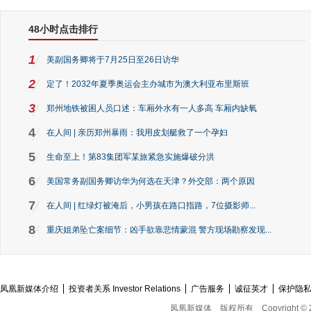
48小时点击排行
1
美副国务卿将于7月25日至26日访华
2
定了！2032年夏季奥运会主办城市为澳大利亚布里斯班
3
郑州地铁被困人员口述：车厢外水有一人多高 车厢内缺氧
4
在人间 | 亲历郑州暴雨：我用皮划艇救了一个孕妇
5
生命至上！第83集团军某旅紧急实施爆破分洪
6
美国常务副国务卿访华为何选在天津？外交部：两个原因
7
在人间 | 红绿灯被淹后，小男孩在路口指路，7位摄影师...
8
重庆姐弟坠亡案细节：凶手欲靠悲情蒙混 警方现场勘察发现...
凤凰新媒体介绍
投资者关系 Investor Relations
广告服务
诚征英才
保护隐
凤凰新媒体
版权所有
Copyright © 