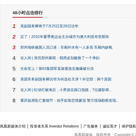
48小时点击排行
1
美副国务卿将于7月25日至26日访华
2
定了！2032年夏季奥运会主办城市为澳大利亚布里斯班
3
郑州地铁被困人员口述：车厢外水有一人多高 车厢内缺氧
4
在人间 | 亲历郑州暴雨：我用皮划艇救了一个孕妇
5
生命至上！第83集团军某旅紧急实施爆破分洪
6
美国常务副国务卿访华为何选在天津？外交部：两个原因
7
在人间 | 红绿灯被淹后，小男孩在路口指路，7位摄影师...
8
重庆姐弟坠亡案细节：凶手欲靠悲情蒙混 警方现场勘察发现...
凤凰新媒体介绍
投资者关系 Investor Relations
广告服务
诚征英才
保护隐
凤凰新媒体
版权所有
Copyright © 