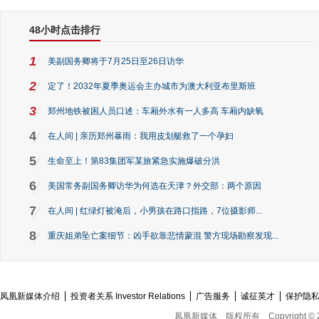
48小时点击排行
1
美副国务卿将于7月25日至26日访华
2
定了！2032年夏季奥运会主办城市为澳大利亚布里斯班
3
郑州地铁被困人员口述：车厢外水有一人多高 车厢内缺氧
4
在人间 | 亲历郑州暴雨：我用皮划艇救了一个孕妇
5
生命至上！第83集团军某旅紧急实施爆破分洪
6
美国常务副国务卿访华为何选在天津？外交部：两个原因
7
在人间 | 红绿灯被淹后，小男孩在路口指路，7位摄影师...
8
重庆姐弟坠亡案细节：凶手欲靠悲情蒙混 警方现场勘察发现...
凤凰新媒体介绍
投资者关系 Investor Relations
广告服务
诚征英才
保护隐
凤凰新媒体
版权所有
Copyright © 