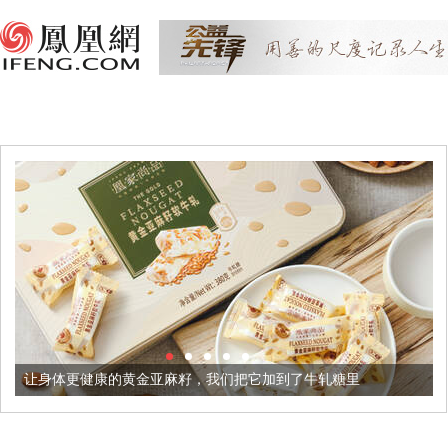
金亚麻籽，我们把它加到了牛轧糖里
被列入佛家七宝的它到