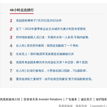
48小时点击排行
1
美副国务卿将于7月25日至26日访华
2
定了！2032年夏季奥运会主办城市为澳大利亚布里斯班
3
郑州地铁被困人员口述：车厢外水有一人多高 车厢内缺氧
4
在人间 | 亲历郑州暴雨：我用皮划艇救了一个孕妇
5
生命至上！第83集团军某旅紧急实施爆破分洪
6
美国常务副国务卿访华为何选在天津？外交部：两个原因
7
在人间 | 红绿灯被淹后，小男孩在路口指路，7位摄影师...
8
重庆姐弟坠亡案细节：凶手欲靠悲情蒙混 警方现场勘察发现...
凤凰新媒体介绍
投资者关系 Investor Relations
广告服务
诚征英才
保护隐
凤凰新媒体
版权所有
Copyright © 