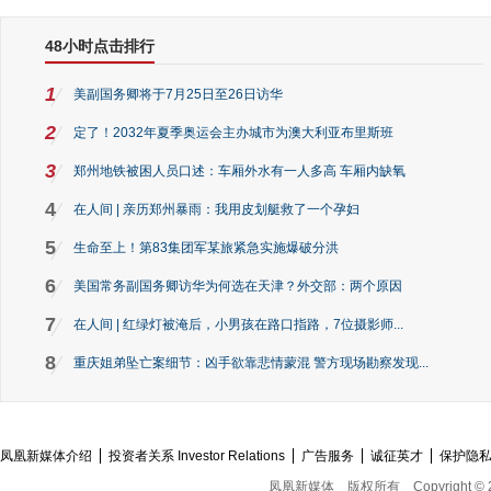
48小时点击排行
1
美副国务卿将于7月25日至26日访华
2
定了！2032年夏季奥运会主办城市为澳大利亚布里斯班
3
郑州地铁被困人员口述：车厢外水有一人多高 车厢内缺氧
4
在人间 | 亲历郑州暴雨：我用皮划艇救了一个孕妇
5
生命至上！第83集团军某旅紧急实施爆破分洪
6
美国常务副国务卿访华为何选在天津？外交部：两个原因
7
在人间 | 红绿灯被淹后，小男孩在路口指路，7位摄影师...
8
重庆姐弟坠亡案细节：凶手欲靠悲情蒙混 警方现场勘察发现...
凤凰新媒体介绍
投资者关系 Investor Relations
广告服务
诚征英才
保护隐
凤凰新媒体
版权所有
Copyright © 