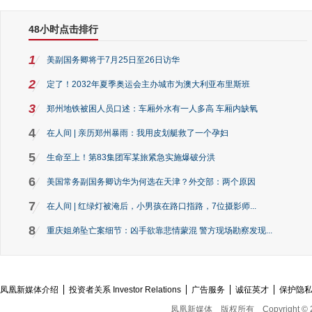
48小时点击排行
1
美副国务卿将于7月25日至26日访华
2
定了！2032年夏季奥运会主办城市为澳大利亚布里斯班
3
郑州地铁被困人员口述：车厢外水有一人多高 车厢内缺氧
4
在人间 | 亲历郑州暴雨：我用皮划艇救了一个孕妇
5
生命至上！第83集团军某旅紧急实施爆破分洪
6
美国常务副国务卿访华为何选在天津？外交部：两个原因
7
在人间 | 红绿灯被淹后，小男孩在路口指路，7位摄影师...
8
重庆姐弟坠亡案细节：凶手欲靠悲情蒙混 警方现场勘察发现...
凤凰新媒体介绍
投资者关系 Investor Relations
广告服务
诚征英才
保护隐
凤凰新媒体
版权所有
Copyright © 