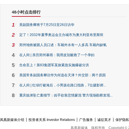
48小时点击排行
1
美副国务卿将于7月25日至26日访华
2
定了！2032年夏季奥运会主办城市为澳大利亚布里斯班
3
郑州地铁被困人员口述：车厢外水有一人多高 车厢内缺氧
4
在人间 | 亲历郑州暴雨：我用皮划艇救了一个孕妇
5
生命至上！第83集团军某旅紧急实施爆破分洪
6
美国常务副国务卿访华为何选在天津？外交部：两个原因
7
在人间 | 红绿灯被淹后，小男孩在路口指路，7位摄影师...
8
重庆姐弟坠亡案细节：凶手欲靠悲情蒙混 警方现场勘察发现...
凤凰新媒体介绍
投资者关系 Investor Relations
广告服务
诚征英才
保护隐
凤凰新媒体
版权所有
Copyright © 