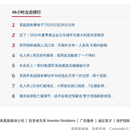
48小时点击排行
1
美副国务卿将于7月25日至26日访华
2
定了！2032年夏季奥运会主办城市为澳大利亚布里斯班
3
郑州地铁被困人员口述：车厢外水有一人多高 车厢内缺氧
4
在人间 | 亲历郑州暴雨：我用皮划艇救了一个孕妇
5
生命至上！第83集团军某旅紧急实施爆破分洪
6
美国常务副国务卿访华为何选在天津？外交部：两个原因
7
在人间 | 红绿灯被淹后，小男孩在路口指路，7位摄影师...
8
重庆姐弟坠亡案细节：凶手欲靠悲情蒙混 警方现场勘察发现...
凤凰新媒体介绍
投资者关系 Investor Relations
广告服务
诚征英才
保护隐
凤凰新媒体
版权所有
Copyright © 