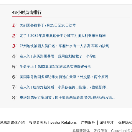
48小时点击排行
1
美副国务卿将于7月25日至26日访华
2
定了！2032年夏季奥运会主办城市为澳大利亚布里斯班
3
郑州地铁被困人员口述：车厢外水有一人多高 车厢内缺氧
4
在人间 | 亲历郑州暴雨：我用皮划艇救了一个孕妇
5
生命至上！第83集团军某旅紧急实施爆破分洪
6
美国常务副国务卿访华为何选在天津？外交部：两个原因
7
在人间 | 红绿灯被淹后，小男孩在路口指路，7位摄影师...
8
重庆姐弟坠亡案细节：凶手欲靠悲情蒙混 警方现场勘察发现...
凤凰新媒体介绍
投资者关系 Investor Relations
广告服务
诚征英才
保护隐
凤凰新媒体
版权所有
Copyright © 