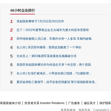
48小时点击排行
1
美副国务卿将于7月25日至26日访华
2
定了！2032年夏季奥运会主办城市为澳大利亚布里斯班
3
郑州地铁被困人员口述：车厢外水有一人多高 车厢内缺氧
4
在人间 | 亲历郑州暴雨：我用皮划艇救了一个孕妇
5
生命至上！第83集团军某旅紧急实施爆破分洪
6
美国常务副国务卿访华为何选在天津？外交部：两个原因
7
在人间 | 红绿灯被淹后，小男孩在路口指路，7位摄影师...
8
重庆姐弟坠亡案细节：凶手欲靠悲情蒙混 警方现场勘察发现...
凤凰新媒体介绍
投资者关系 Investor Relations
广告服务
诚征英才
保护隐
凤凰新媒体
版权所有
Copyright © 