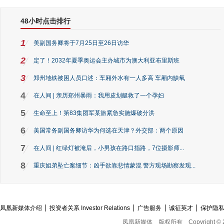
48小时点击排行
1
美副国务卿将于7月25日至26日访华
2
定了！2032年夏季奥运会主办城市为澳大利亚布里斯班
3
郑州地铁被困人员口述：车厢外水有一人多高 车厢内缺氧
4
在人间 | 亲历郑州暴雨：我用皮划艇救了一个孕妇
5
生命至上！第83集团军某旅紧急实施爆破分洪
6
美国常务副国务卿访华为何选在天津？外交部：两个原因
7
在人间 | 红绿灯被淹后，小男孩在路口指路，7位摄影师...
8
重庆姐弟坠亡案细节：凶手欲靠悲情蒙混 警方现场勘察发现...
凤凰新媒体介绍
投资者关系 Investor Relations
广告服务
诚征英才
保护隐
凤凰新媒体
版权所有
Copyright © 