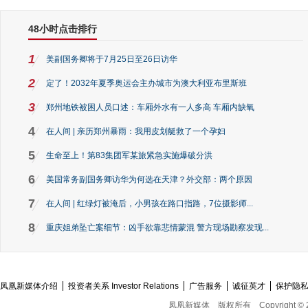
48小时点击排行
1
美副国务卿将于7月25日至26日访华
2
定了！2032年夏季奥运会主办城市为澳大利亚布里斯班
3
郑州地铁被困人员口述：车厢外水有一人多高 车厢内缺氧
4
在人间 | 亲历郑州暴雨：我用皮划艇救了一个孕妇
5
生命至上！第83集团军某旅紧急实施爆破分洪
6
美国常务副国务卿访华为何选在天津？外交部：两个原因
7
在人间 | 红绿灯被淹后，小男孩在路口指路，7位摄影师...
8
重庆姐弟坠亡案细节：凶手欲靠悲情蒙混 警方现场勘察发现...
凤凰新媒体介绍
投资者关系 Investor Relations
广告服务
诚征英才
保护隐
凤凰新媒体
版权所有
Copyright © 