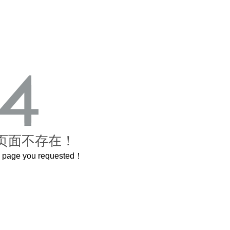
页面不存在！
he page you requested！
这个3.2米的长卷，还原了600岁的紫禁城