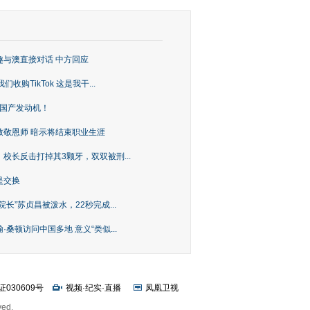
趣与澳直接对话 中方回应
购TikTok 这是我干...
上国产发动机！
致敬恩师 暗示将结束职业生涯
校长反击打掉其3颗牙，双双被刑...
是交换
长”苏贞昌被泼水，22秒完成...
桑顿访问中国多地 意义“类似...
证030609号
视频
·
纪实
·
直播
凤凰卫视
ved.