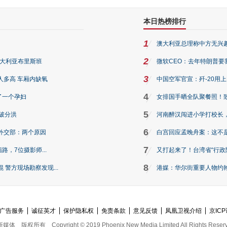
本日热榜排行
1
澳大利亚总理称中方无兴
2
澳大利亚布里斯班
微软CEO：去年特朗普要我们收
3
人多高 车厢内缺氧
中国空军官宣：歼-20用
4
了一个孕妇
女排国手晒全队聚餐照！
5
破分洪
河南醉汉闯进小学打校长，
6
外交部：两个原因
白宫回应孟晚舟案：这不
7
路，7位摄影师...
又打起来了！台湾省“行政院
8
警方现场勘察发现...
港媒：华尔街重要人物约翰·
广告服务
诚征英才
保护隐私权
免责条款
意见反馈
凤凰卫视介绍
京ICP
新媒体
版权所有
Copyright © 2019 Phoenix New Media Limited All Rights Reser