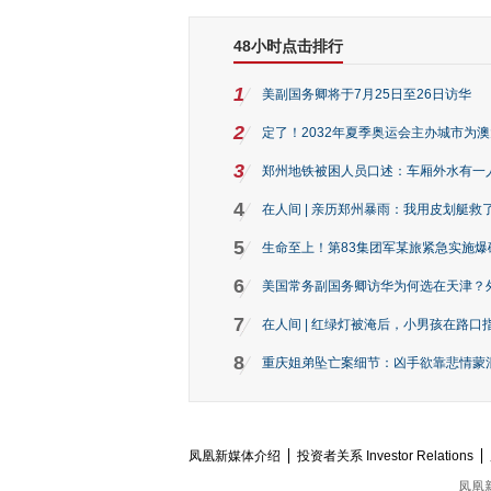
48小时点击排行
1
美副国务卿将于7月25日至26日访华
2
定了！2032年夏季奥运会主办城市为
3
郑州地铁被困人员口述：车厢外水有一
4
在人间 | 亲历郑州暴雨：我用皮划艇救
5
生命至上！第83集团军某旅紧急实施爆
6
美国常务副国务卿访华为何选在天津？
7
在人间 | 红绿灯被淹后，小男孩在路口指
8
重庆姐弟坠亡案细节：凶手欲靠悲情蒙混 
凤凰新媒体介绍
投资者关系 Investor Relations
凤凰