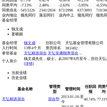
区间回报
0.75%
0.42%
-0.66%
-0.25%
-0.41%
同类平均
-7.13%
2.48%
-2.63%
-5.95%
-6.55%
同类排名
545/3226
2341/2834
872/2996
637/3093
710/30
业内地位
领先同行
落后同行
业内中上
领先同行
领先
基金经理
钱文成
姜晓丽
基金经理
钱文成
任职公司
天弘基金管理有限公司
入行时间
13年4个月
资历排名
383/492
掌管基金
天弘精选混合
天弘安康颐养混合
...
钱文成先生，硕士。从2007年8月至今，历任天弘基.
个人简介
[详情]
当前业绩
历史业绩
管理类
任职回
同类
基金名称
管理时间
型
报
均
2013-01-16-至
天弘精选混合
混合型
40.74%
77.11
今
2014-01-29-至