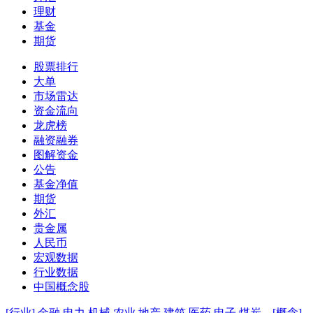
理财
基金
期货
股票排行
大单
市场雷达
资金流向
龙虎榜
融资融券
图解资金
公告
基金净值
期货
外汇
贵金属
人民币
宏观数据
行业数据
中国概念股
[行业]
金融
电力
机械
农业
地产
建筑
医药
电子
煤炭
[概念]