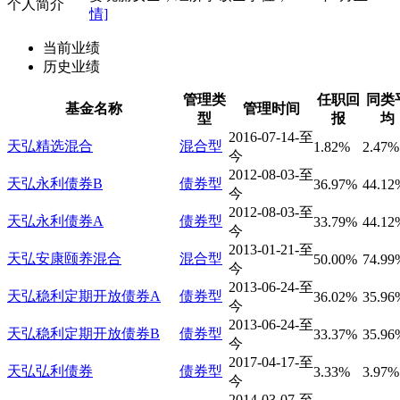
个人简介
情]
当前业绩
历史业绩
管理类
任职回
同类
基金名称
管理时间
型
报
均
2016-07-14-至
天弘精选混合
混合型
1.82%
2.47%
今
2012-08-03-至
天弘永利债券B
债券型
36.97%
44.12
今
2012-08-03-至
天弘永利债券A
债券型
33.79%
44.12
今
2013-01-21-至
天弘安康颐养混合
混合型
50.00%
74.99
今
2013-06-24-至
天弘稳利定期开放债券A
债券型
36.02%
35.96
今
2013-06-24-至
天弘稳利定期开放债券B
债券型
33.37%
35.96
今
2017-04-17-至
天弘弘利债券
债券型
3.33%
3.97%
今
2014-03-07-至