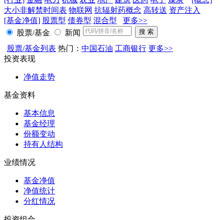
大小非解禁时间表
物联网
抗辐射药概念
高转送
资产注入
[基金净值]
股票型
债券型
混合型
更多>>
股票/基金
新闻
股票/基金列表
热门：
中国石油
工商银行
更多>>
投资表现
净值走势
基金资料
基本信息
基金经理
份额变动
持有人结构
业绩情况
基金净值
净值统计
分红情况
投资组合