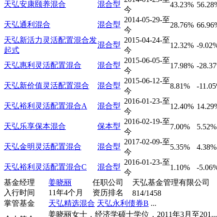
天弘安康颐养混合
混合型
43.23%
56.28
今
2014-05-29-至
天弘通利混合
混合型
28.76%
66.96
今
天弘新活力灵活配置混合发
2015-04-24-至
混合型
12.32%
-9.02
起式
今
2015-06-05-至
天弘惠利灵活配置混合
混合型
17.98%
-28.3
今
2015-06-12-至
天弘新价值灵活配置混合
混合型
8.81%
-11.0
今
2016-01-23-至
天弘裕利灵活配置混合A
混合型
12.40%
14.29
今
2016-02-19-至
天弘乐享保本混合
保本型
7.00%
5.52%
今
2017-02-09-至
天弘金明灵活配置混合
混合型
5.35%
4.38%
今
2016-01-23-至
天弘裕利灵活配置混合C
混合型
1.10%
-5.06
今
基金经理
姜晓丽
任职公司
天弘基金管理有限公司
入行时间
11年4个月
资历排名
814/1458
掌管基金
天弘精选混合
天弘永利债券B
...
姜晓丽女士，经济学硕士学位，2011年3月至201...