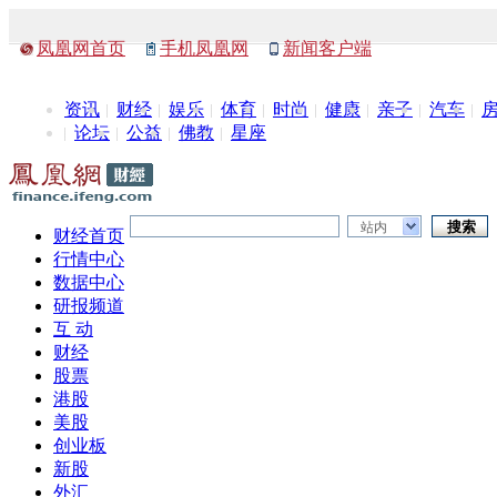
凤凰网首页
手机凤凰网
新闻客户端
资讯
财经
娱乐
体育
时尚
健康
亲子
汽车
论坛
公益
佛教
星座
站内
财经首页
行情中心
数据中心
研报频道
互 动
财经
股票
港股
美股
创业板
新股
外汇