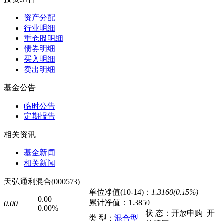
资产分配
行业明细
重仓股明细
债券明细
买入明细
卖出明细
基金公告
临时公告
定期报告
相关资讯
基金新闻
相关新闻
天弘通利混合(000573)
单位净值(10-14)：
1.3160(0.15%)
0.00
累计净值：
1.3850
0.00
0.00%
状 态：
开放申购
开
类 型：
混合型