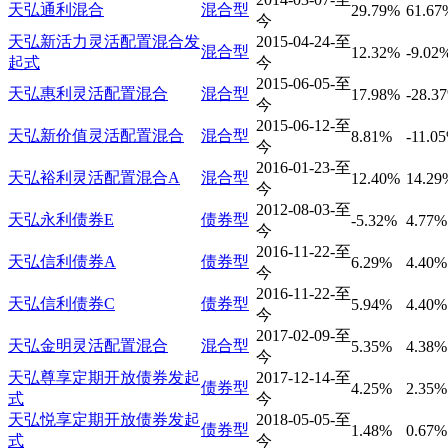
天弘通利混合
混合型
29.79%
61.67
今
天弘新活力灵活配置混合发
2015-04-24-至
混合型
12.32%
-9.02
起式
今
2015-06-05-至
天弘惠利灵活配置混合
混合型
17.98%
-28.3
今
2015-06-12-至
天弘新价值灵活配置混合
混合型
8.81%
-11.0
今
2016-01-23-至
天弘裕利灵活配置混合A
混合型
12.40%
14.29
今
2012-08-03-至
天弘永利债券E
债券型
-5.32%
4.77%
今
2016-11-22-至
天弘信利债券A
债券型
6.29%
4.40%
今
2016-11-22-至
天弘信利债券C
债券型
5.94%
4.40%
今
2017-02-09-至
天弘金明灵活配置混合
混合型
5.35%
4.38%
今
天弘尊享定期开放债券发起
2017-12-14-至
债券型
4.25%
2.35%
式
今
天弘悦享定期开放债券发起
2018-05-05-至
债券型
1.48%
0.67%
式
今