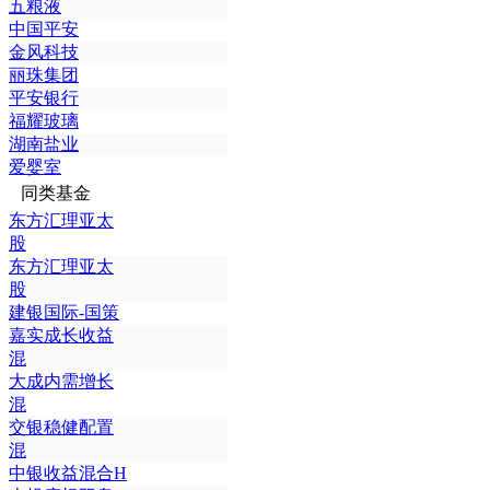
五粮液
中国平安
金风科技
丽珠集团
平安银行
福耀玻璃
湖南盐业
爱婴室
同类基金
东方汇理亚太
股
东方汇理亚太
股
建银国际-国策
嘉实成长收益
混
大成内需增长
混
交银稳健配置
混
中银收益混合H