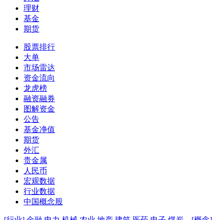
理财
基金
期货
股票排行
大单
市场雷达
资金流向
龙虎榜
融资融券
图解资金
公告
基金净值
期货
外汇
贵金属
人民币
宏观数据
行业数据
中国概念股
[行业]
金融
电力
机械
农业
地产
建筑
医药
电子
煤炭
[概念]