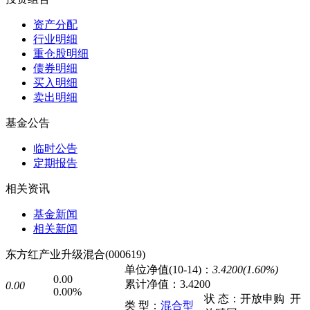
资产分配
行业明细
重仓股明细
债券明细
买入明细
卖出明细
基金公告
临时公告
定期报告
相关资讯
基金新闻
相关新闻
东方红产业升级混合(000619)
单位净值(10-14)：
3.4200(1.60%)
0.00
累计净值：
3.4200
0.00
0.00%
状 态：
开放申购
开
类 型：
混合型