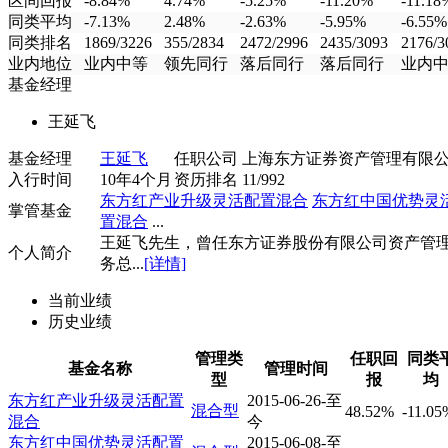
区间回报
-8.84%
4.74%
-5.25%
-11.20%
-11.18
同类平均
-7.13%
2.48%
-2.63%
-5.95%
-6.55%
同类排名
1869/3226
355/2834
2472/2996
2435/3093
2176/3
业内地位
业内中等
领先同行
落后同行
落后同行
业内
基金经理
王延飞
基金经理
王延飞
任职公司
上海东方证券资产管理有限
入行时间
10年4个月
资历排名
11/992
东方红产业升级灵活配置混合
东方红中国优势灵
掌管基金
置混合
...
王延飞先生，曾任东方证券股份有限公司资产管
个人简介
务总...
[详情]
当前业绩
历史业绩
管理类
任职回
同类
基金名称
管理时间
型
报
均
东方红产业升级灵活配置
2015-06-26-至
混合型
48.52%
-11.05
混合
今
东方红中国优势灵活配置
2015-06-08-至