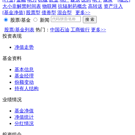
大小非解禁时间表
物联网
抗辐射药概念
高转送
资产注入
[基金净值]
股票型
债券型
混合型
更多>>
股票/基金
新闻
股票/基金列表
热门：
中国石油
工商银行
更多>>
投资表现
净值走势
基金资料
基本信息
基金经理
份额变动
持有人结构
业绩情况
基金净值
净值统计
分红情况
投资组合