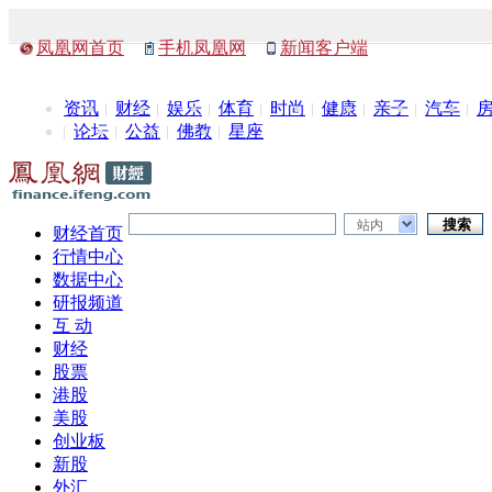
凤凰网首页
手机凤凰网
新闻客户端
资讯
财经
娱乐
体育
时尚
健康
亲子
汽车
论坛
公益
佛教
星座
站内
财经首页
行情中心
数据中心
研报频道
互 动
财经
股票
港股
美股
创业板
新股
外汇