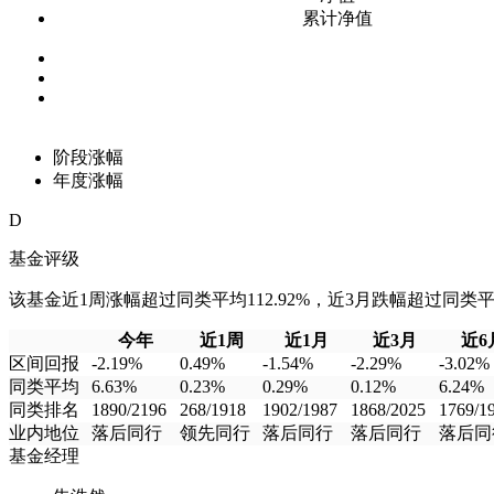
累计净值
阶段涨幅
年度涨幅
D
基金评级
该基金近1周涨幅超过同类平均112.92%，近3月跌幅超过同类平均2
今年
近1周
近1月
近3月
近6
区间回报
-2.19%
0.49%
-1.54%
-2.29%
-3.02%
同类平均
6.63%
0.23%
0.29%
0.12%
6.24%
同类排名
1890/2196
268/1918
1902/1987
1868/2025
1769/1
业内地位
落后同行
领先同行
落后同行
落后同行
落后同
基金经理