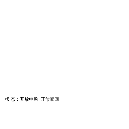
状 态：
开放申购
开放赎回