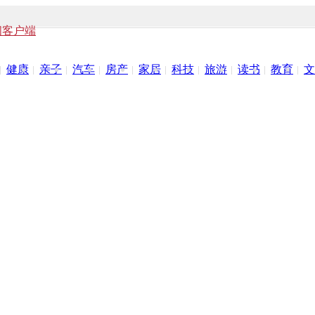
闻客户端
健康
亲子
汽车
房产
家居
科技
旅游
读书
教育
文