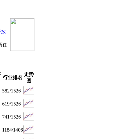
开放
历任
平
走势
行业排名
图
582/1526
619/1526
741/1526
1184/1406