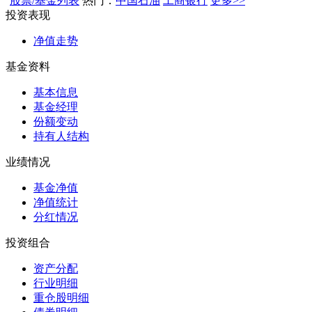
股票/基金列表
热门：
中国石油
工商银行
更多>>
投资表现
净值走势
基金资料
基本信息
基金经理
份额变动
持有人结构
业绩情况
基金净值
净值统计
分红情况
投资组合
资产分配
行业明细
重仓股明细