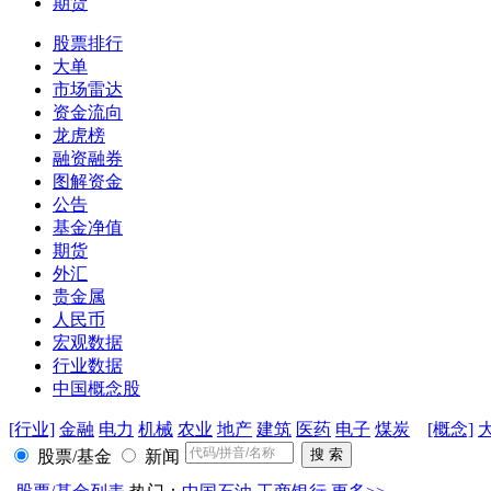
期货
股票排行
大单
市场雷达
资金流向
龙虎榜
融资融券
图解资金
公告
基金净值
期货
外汇
贵金属
人民币
宏观数据
行业数据
中国概念股
[行业]
金融
电力
机械
农业
地产
建筑
医药
电子
煤炭
[概念]
股票/基金
新闻