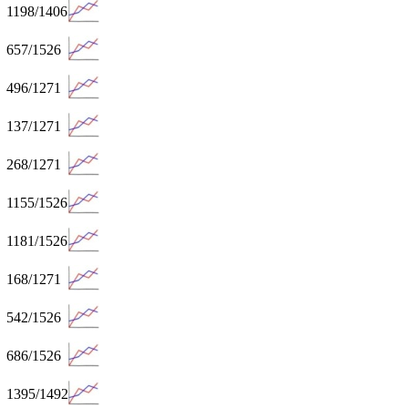
1198/1406
657/1526
496/1271
137/1271
268/1271
1155/1526
1181/1526
168/1271
542/1526
686/1526
1395/1492