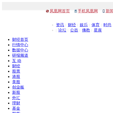
凤凰网首页
手机凤凰网
新
资讯
财经
娱乐
体育
时尚
论坛
公益
佛教
星座
财经首页
行情中心
数据中心
研报频道
互 动
财经
股票
港股
美股
创业板
新股
外汇
理财
基金