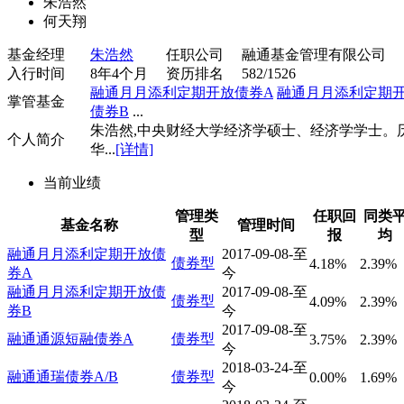
朱浩然
何天翔
基金经理
朱浩然
任职公司
融通基金管理有限公司
入行时间
8年4个月
资历排名
582/1526
融通月月添利定期开放债券A
融通月月添利定期
掌管基金
债券B
...
朱浩然,中央财经大学经济学硕士、经济学学士。
个人简介
华...
[详情]
当前业绩
管理类
任职回
同类
基金名称
管理时间
型
报
均
融通月月添利定期开放债
2017-09-08-至
债券型
4.18%
2.39%
券A
今
融通月月添利定期开放债
2017-09-08-至
债券型
4.09%
2.39%
券B
今
2017-09-08-至
融通通源短融债券A
债券型
3.75%
2.39%
今
2018-03-24-至
融通通瑞债券A/B
债券型
0.00%
1.69%
今