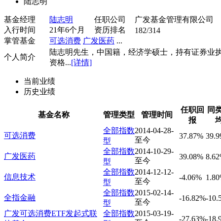
陆志明
基金经理
陆志明
任职公司
广发基金管理有限公司
入行时间
21年6个月
资历排名
182/314
掌管基金
可选消费
广发医药
...
陆志明先生，中国籍，经济学硕士，持有证券业
个人简介
资格...
[详情]
当前业绩
历史业绩
任职回
同
基金名称
管理类型
管理时间
报
全部指数
2014-04-28-
可选消费
37.87%
39.
至今
型
全部指数
2014-10-29-
广发医药
39.08%
8.6
至今
型
全部指数
2014-12-12-
信息技术
-4.06%
1.8
至今
型
全部指数
2015-02-14-
全指金融
-16.82%
-10.
至今
型
广发可选消费ETF发起式联
全部指数
2015-03-19-
-27.63%
-18.