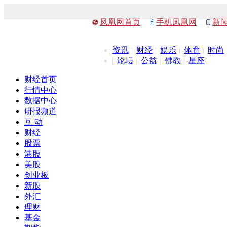
凤凰网首页
手机凤凰网
新
资讯
财经
娱乐
体育
时尚
论坛
公益
佛教
星座
财经首页
行情中心
数据中心
研报频道
互 动
财经
股票
港股
美股
创业板
新股
外汇
理财
基金