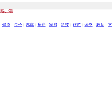
闻客户端
健康
亲子
汽车
房产
家居
科技
旅游
读书
教育
文