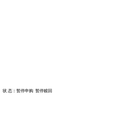
状 态：
暂停申购
暂停赎回