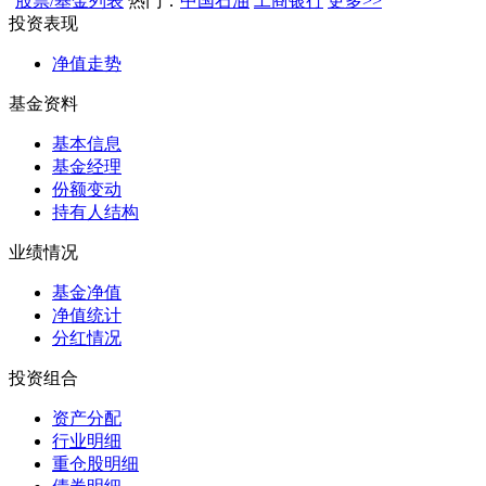
股票/基金列表
热门：
中国石油
工商银行
更多>>
投资表现
净值走势
基金资料
基本信息
基金经理
份额变动
持有人结构
业绩情况
基金净值
净值统计
分红情况
投资组合
资产分配
行业明细
重仓股明细