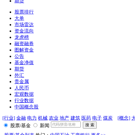
期货
股票排行
大单
市场雷达
资金流向
龙虎榜
融资融券
图解资金
公告
基金净值
期货
外汇
贵金属
人民币
宏观数据
行业数据
中国概念股
[行业]
金融
电力
机械
农业
地产
建筑
医药
电子
煤炭
[概念]
股票/基金
新闻