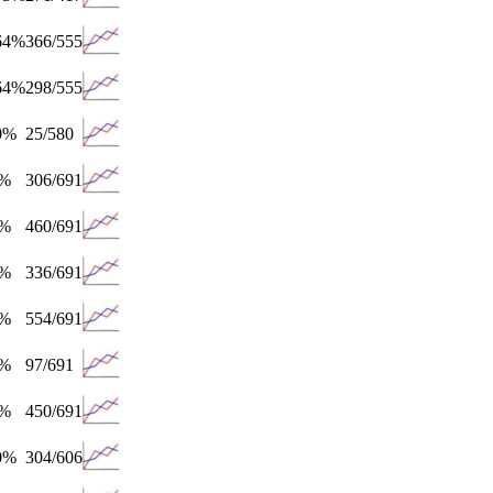
64%
366/555
64%
298/555
0%
25/580
6%
306/691
6%
460/691
6%
336/691
6%
554/691
6%
97/691
6%
450/691
0%
304/606