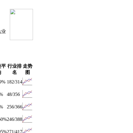
执业
类平
行业排
走势
均
名
图
99%
182/314
2%
48/356
0%
256/366
50%
246/388
95%
271/417