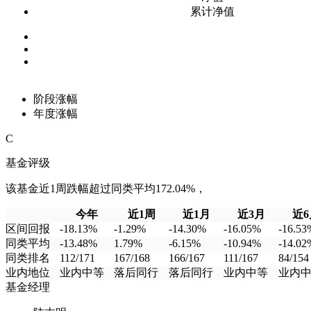
累计净值
阶段涨幅
年度涨幅
C
基金评级
该基金近1周跌幅超过同类平均172.04%，
今年
近1周
近1月
近3月
近6
区间回报
-18.13%
-1.29%
-14.30%
-16.05%
-16.53
同类平均
-13.48%
1.79%
-6.15%
-10.94%
-14.02
同类排名
112/171
167/168
166/167
111/167
84/154
业内地位
业内中等
落后同行
落后同行
业内中等
业内
基金经理