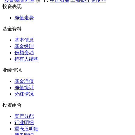
股票/基金列表
热门：
中国石油
工商银行
更多>>
投资表现
净值走势
基金资料
基本信息
基金经理
份额变动
持有人结构
业绩情况
基金净值
净值统计
分红情况
投资组合
资产分配
行业明细
重仓股明细