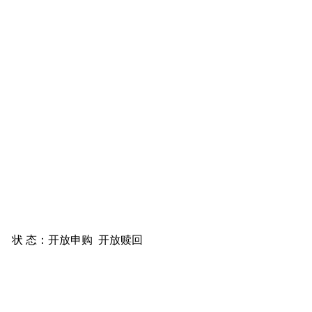
状 态：
开放申购
开放赎回