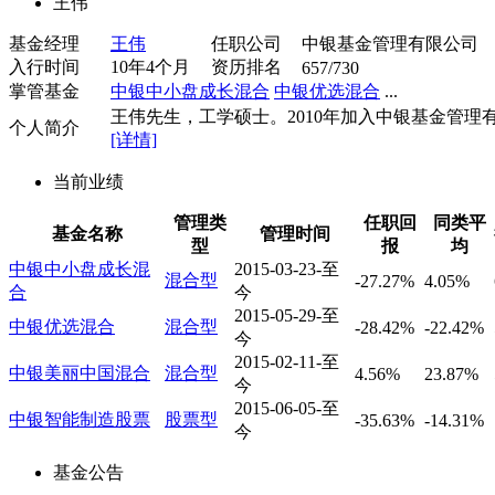
王伟
基金经理
王伟
任职公司
中银基金管理有限公司
入行时间
10年4个月
资历排名
657/730
掌管基金
中银中小盘成长混合
中银优选混合
...
王伟先生，工学硕士。2010年加入中银基金管理有限
个人简介
[详情]
当前业绩
管理类
任职回
同类平
基金名称
管理时间
型
报
均
中银中小盘成长混
2015-03-23-至
混合型
-27.27%
4.05%
合
今
2015-05-29-至
中银优选混合
混合型
-28.42%
-22.42%
今
2015-02-11-至
中银美丽中国混合
混合型
4.56%
23.87%
今
2015-06-05-至
中银智能制造股票
股票型
-35.63%
-14.31%
今
基金公告