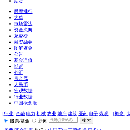
期货
股票排行
大单
市场雷达
资金流向
龙虎榜
融资融券
图解资金
公告
基金净值
期货
外汇
贵金属
人民币
宏观数据
行业数据
中国概念股
[行业]
金融
电力
机械
农业
地产
建筑
医药
电子
煤炭
[概念]
股票/基金
新闻