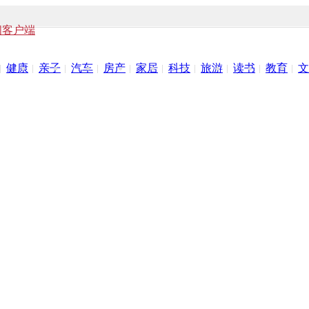
闻客户端
健康
亲子
汽车
房产
家居
科技
旅游
读书
教育
文