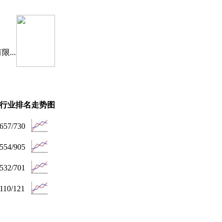
...
行业排名
走势图
657/730
554/905
532/701
110/121