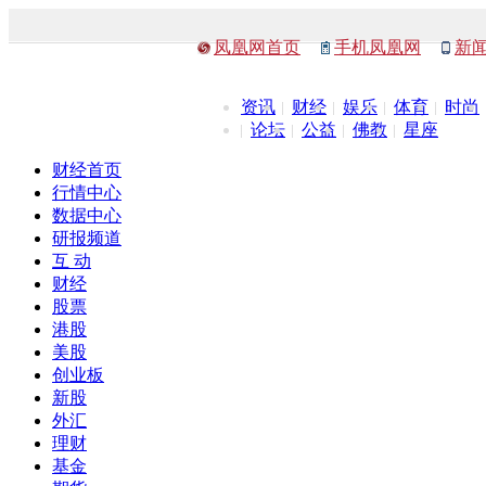
凤凰网首页
手机凤凰网
新
资讯
财经
娱乐
体育
时尚
论坛
公益
佛教
星座
财经首页
行情中心
数据中心
研报频道
互 动
财经
股票
港股
美股
创业板
新股
外汇
理财
基金