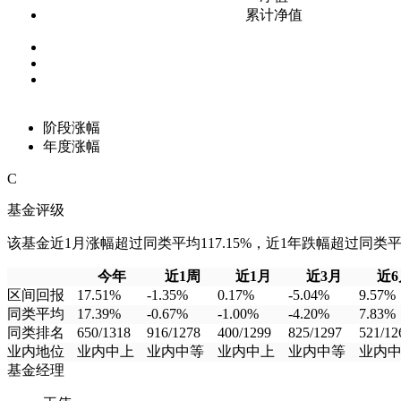
累计净值
阶段涨幅
年度涨幅
C
基金评级
该基金近1月涨幅超过同类平均117.15%，近1年跌幅超过同类平均4
今年
近1周
近1月
近3月
近6
区间回报
17.51%
-1.35%
0.17%
-5.04%
9.57%
同类平均
17.39%
-0.67%
-1.00%
-4.20%
7.83%
同类排名
650/1318
916/1278
400/1299
825/1297
521/12
业内地位
业内中上
业内中等
业内中上
业内中等
业内
基金经理