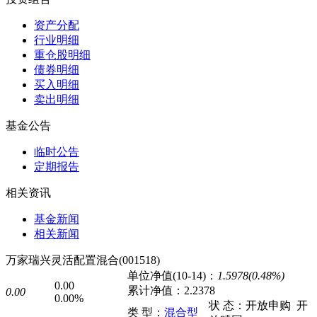
资产分配
行业明细
重仓股明细
债券明细
买入明细
卖出明细
基金公告
临时公告
定期报告
相关资讯
基金新闻
相关新闻
万家瑞兴灵活配置混合(001518)
单位净值(10-14)：
1.5978(0.48%)
0.00
累计净值：
2.2378
0.00
0.00%
状 态：
开放申购
开
类 型：
混合型