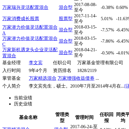
2017-08-08-
万家瑞兴灵活配置混合
混合型
-0.38%
0.60%
至今
2017-11-14-
万家消费成长股票
股票型
5.01%
-11.6
至今
2018-03-15-
万家潜力价值灵活配置混合
混合型
-7.57%
-6.45
至今
A
2018-03-15-
万家潜力价值灵活配置混合
混合型
-7.86%
-6.45
至今
C
万家新机遇龙头企业灵活配
2018-04-21-
混合型
-0.50%
-4.01
至今
置混合
基金经理
李文宾
任职公司
万家基金管理有限公司
入行时间
9年4个月
资历排名
1828/2119
掌管基金
万家精选混合
万家增强收益债券
...
个人简介
李文宾先生，硕士。2010年7月至2014年4月在...
[
当前业绩
历史业绩
管理类
任职回
同类
基金名称
管理时间
型
报
均
2017-06-24-至