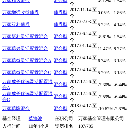
万家精选混合
混合型
-8.12%
1.54%
今
2017-11-14-至
万家增强收益债券
债券型
0.05%
1.86%
今
2017-02-03-至
万家双利债券
债券型
5.22%
4.14%
今
2017-06-24-至
万家新利灵活配置混合
混合型
-8.61%
1.54%
今
2017-01-14-至
万家瑞兴灵活配置混合
混合型
11.47%
8.77%
今
2017-04-14-至
万家瑞益灵活配置混合A
混合型
6.34%
3.18%
今
2017-04-14-至
万家瑞益灵活配置混合C
混合型
5.29%
3.18%
今
万家成长优选灵活配置混
2017-12-26-至
混合型
-7.30%
-6.44%
合A
今
万家成长优选灵活配置混
2017-12-26-至
混合型
-7.59%
-6.44%
合C
今
2018-04-17-至
万家瑞隆混合
混合型
-10.62%
-2.87%
今
基金经理
莫海波
任职公司
万家基金管理有限公司
入行时间
10年4个月
资历排名
107/785