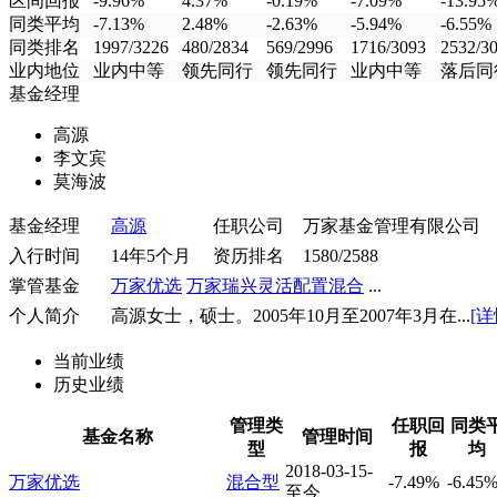
区间回报
-9.96%
4.37%
-0.19%
-7.09%
-13.95
同类平均
-7.13%
2.48%
-2.63%
-5.94%
-6.55%
同类排名
1997/3226
480/2834
569/2996
1716/3093
2532/3
业内地位
业内中等
领先同行
领先同行
业内中等
落后同
基金经理
高源
李文宾
莫海波
基金经理
高源
任职公司
万家基金管理有限公司
入行时间
14年5个月
资历排名
1580/2588
掌管基金
万家优选
万家瑞兴灵活配置混合
...
个人简介
高源女士，硕士。2005年10月至2007年3月在...
[详
当前业绩
历史业绩
管理类
任职回
同类
基金名称
管理时间
型
报
均
2018-03-15-
万家优选
混合型
-7.49%
-6.45
至今