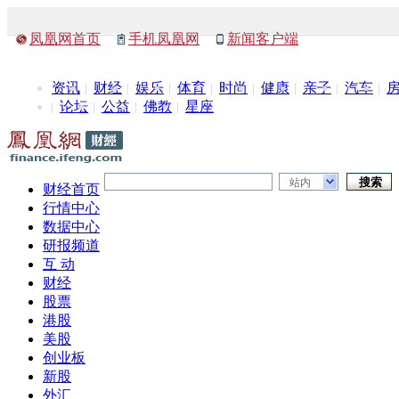
凤凰网首页
手机凤凰网
新闻客户端
资讯
财经
娱乐
体育
时尚
健康
亲子
汽车
论坛
公益
佛教
星座
站内
财经首页
行情中心
数据中心
研报频道
互 动
财经
股票
港股
美股
创业板
新股
外汇