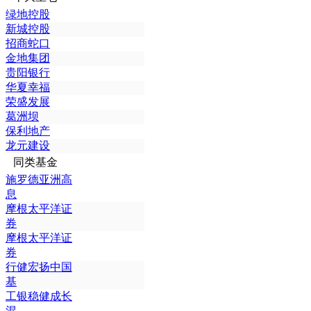
绿地控股
新城控股
招商蛇口
金地集团
贵阳银行
华夏幸福
荣盛发展
葛洲坝
保利地产
龙元建设
同类基金
施罗德亚洲高
息
摩根太平洋证
券
摩根太平洋证
券
行健宏扬中国
基
工银稳健成长
混