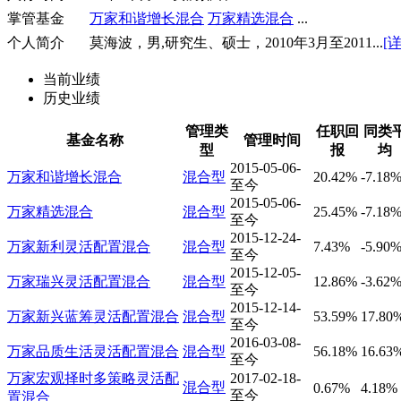
掌管基金
万家和谐增长混合
万家精选混合
...
个人简介
莫海波，男,研究生、硕士，2010年3月至2011...
[
当前业绩
历史业绩
管理类
任职回
同类
基金名称
管理时间
型
报
均
2015-05-06-
万家和谐增长混合
混合型
20.42%
-7.18
至今
2015-05-06-
万家精选混合
混合型
25.45%
-7.18
至今
2015-12-24-
万家新利灵活配置混合
混合型
7.43%
-5.90
至今
2015-12-05-
万家瑞兴灵活配置混合
混合型
12.86%
-3.62
至今
2015-12-14-
万家新兴蓝筹灵活配置混合
混合型
53.59%
17.80
至今
2016-03-08-
万家品质生活灵活配置混合
混合型
56.18%
16.63
至今
万家宏观择时多策略灵活配
2017-02-18-
混合型
0.67%
4.18%
至今
置混合