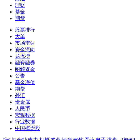
理财
基金
期货
股票排行
大单
市场雷达
资金流向
龙虎榜
融资融券
图解资金
公告
基金净值
期货
外汇
贵金属
人民币
宏观数据
行业数据
中国概念股
[行业]
金融
电力
机械
农业
地产
建筑
医药
电子
煤炭
[概念]