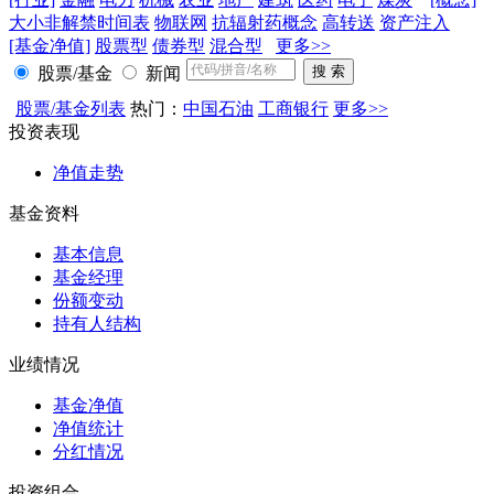
大小非解禁时间表
物联网
抗辐射药概念
高转送
资产注入
[基金净值]
股票型
债券型
混合型
更多>>
股票/基金
新闻
股票/基金列表
热门：
中国石油
工商银行
更多>>
投资表现
净值走势
基金资料
基本信息
基金经理
份额变动
持有人结构
业绩情况
基金净值
净值统计
分红情况
投资组合