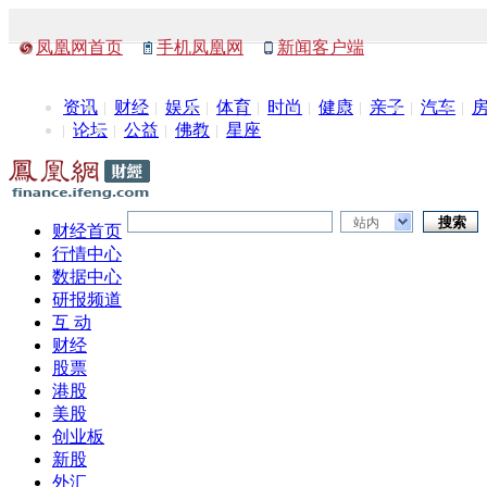
凤凰网首页
手机凤凰网
新闻客户端
资讯
财经
娱乐
体育
时尚
健康
亲子
汽车
论坛
公益
佛教
星座
站内
财经首页
行情中心
数据中心
研报频道
互 动
财经
股票
港股
美股
创业板
新股
外汇