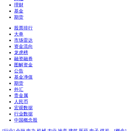
理财
基金
期货
股票排行
大单
市场雷达
资金流向
龙虎榜
融资融券
图解资金
公告
基金净值
期货
外汇
贵金属
人民币
宏观数据
行业数据
中国概念股
[行业]
金融
电力
机械
农业
地产
建筑
医药
电子
煤炭
[概念]