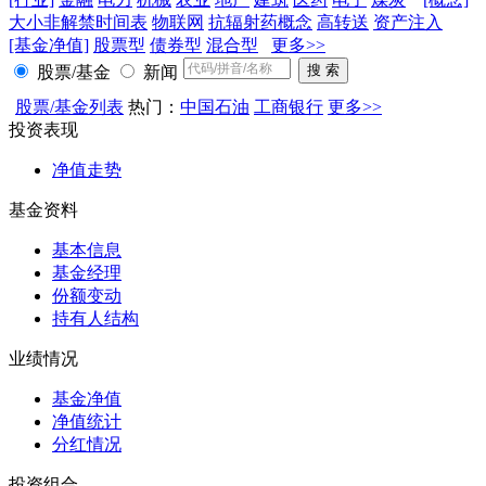
大小非解禁时间表
物联网
抗辐射药概念
高转送
资产注入
[基金净值]
股票型
债券型
混合型
更多>>
股票/基金
新闻
股票/基金列表
热门：
中国石油
工商银行
更多>>
投资表现
净值走势
基金资料
基本信息
基金经理
份额变动
持有人结构
业绩情况
基金净值
净值统计
分红情况
投资组合