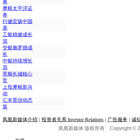
券
摩根太平洋证
券
行健宏扬中国
基
工银稳健成长
混
交银施罗德成
长
中银持续增长
混
景顺长城核心
竞
上投摩根新兴
动
汇丰晋信动态
策
凤凰新媒体介绍
|
投资者关系 Investor Relations
|
广告服务
|
诚
凤凰新媒体 版权所有
Copyright © 20