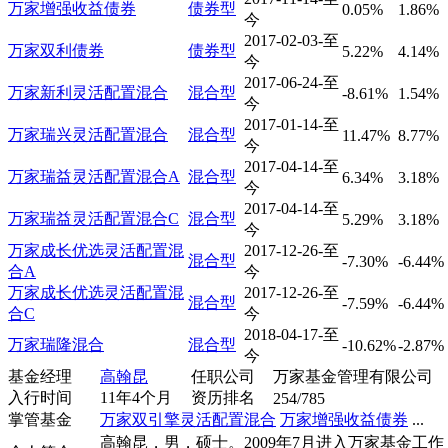
万家增强收益债券
债券型
0.05%
1.86%
今
2017-02-03-至
万家双利债券
债券型
5.22%
4.14%
今
2017-06-24-至
万家新利灵活配置混合
混合型
-8.61%
1.54%
今
2017-01-14-至
万家瑞兴灵活配置混合
混合型
11.47%
8.77%
今
2017-04-14-至
万家瑞益灵活配置混合A
混合型
6.34%
3.18%
今
2017-04-14-至
万家瑞益灵活配置混合C
混合型
5.29%
3.18%
今
万家成长优选灵活配置混
2017-12-26-至
混合型
-7.30%
-6.44%
合A
今
万家成长优选灵活配置混
2017-12-26-至
混合型
-7.59%
-6.44%
合C
今
2018-04-17-至
万家瑞隆混合
混合型
-10.62%
-2.87%
今
基金经理
高翰昆
任职公司
万家基金管理有限公司
入行时间
11年4个月
资历排名
254/785
掌管基金
万家双引擎灵活配置混合
万家增强收益债券
...
高翰昆，男，硕士。2009年7月进入万家基金工作，.