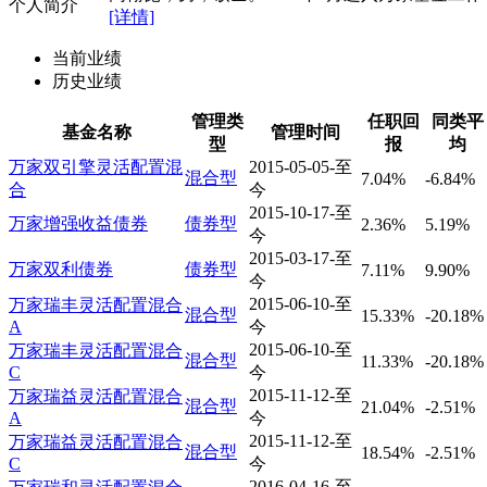
个人简介
[详情]
当前业绩
历史业绩
管理类
任职回
同类平
基金名称
管理时间
型
报
均
万家双引擎灵活配置混
2015-05-05-至
混合型
7.04%
-6.84%
合
今
2015-10-17-至
万家增强收益债券
债券型
2.36%
5.19%
今
2015-03-17-至
万家双利债券
债券型
7.11%
9.90%
今
2015-06-10-至
万家瑞丰灵活配置混合
混合型
15.33%
-20.18%
A
今
2015-06-10-至
万家瑞丰灵活配置混合
混合型
11.33%
-20.18%
C
今
2015-11-12-至
万家瑞益灵活配置混合
混合型
21.04%
-2.51%
A
今
2015-11-12-至
万家瑞益灵活配置混合
混合型
18.54%
-2.51%
C
今
2016-04-16-至