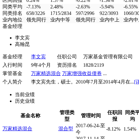
区间回报
0.24%
1.57%
-0.22%
-1.54%
-2.61%
同类平均
-7.13%
2.48%
-2.63%
-5.94%
-6.55%
同类排名
658/3226
1715/2834
597/2996
922/3093
1060/3
业内地位
领先同行
业内中等
领先同行
业内中上
业内中
基金经理
李文宾
高翰昆
基金经理
李文宾
任职公司
万家基金管理有限公司
入行时间
9年4个月
资历排名
1828/2119
掌管基金
万家精选混合
万家增强收益债券
...
个人简介
李文宾先生，硕士。2010年7月至2014年4月在...
[
当前业绩
历史业绩
管理类
任职回
同类
基金名称
管理时间
型
报
均
2017-06-24-至
万家精选混合
混合型
-8.12%
1.54%
今
2017-11-14-至