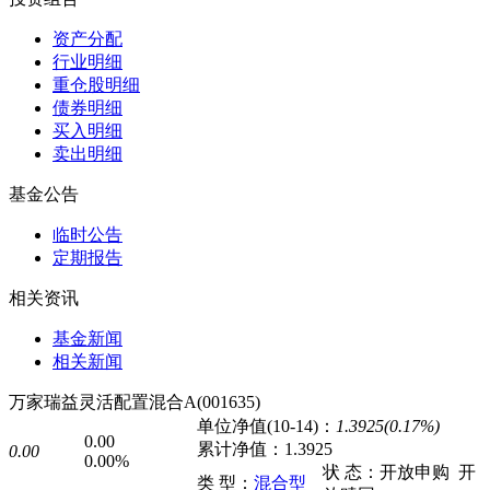
资产分配
行业明细
重仓股明细
债券明细
买入明细
卖出明细
基金公告
临时公告
定期报告
相关资讯
基金新闻
相关新闻
万家瑞益灵活配置混合A(001635)
单位净值(10-14)：
1.3925(0.17%)
0.00
累计净值：
1.3925
0.00
0.00%
状 态：
开放申购
开
类 型：
混合型