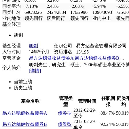
区间回报
0.10%
0.29%
0.29%
-2.45%
-0.48
同类平均
-7.13%
2.48%
-2.63%
-5.94%
-6.55
同类排名
696/3226
2424/2834
176/2996
1090/3093
725/30
业内地位
领先同行
落后同行
领先同行
业内中上
领先
基金经理
胡剑
基金经理
胡剑
任职公司
易方达基金管理有限公司
入行时间
14年5个月
资历排名
13/195
掌管基金
易方达稳健收益债券A
易方达稳健收益债券B
...
胡剑先生，研究生，硕士。2006年硕士毕业至今就职
个人简介
[详情]
当前业绩
历史业绩
管理类
任职回
同类
基金名称
管理时间
型
报
均
2012-02-29-
易方达稳健收益债券A
债券型
88.47%
50.01
至今
2012-02-29-
易方达稳健收益债券B
债券型
92.24%
50.01
至今