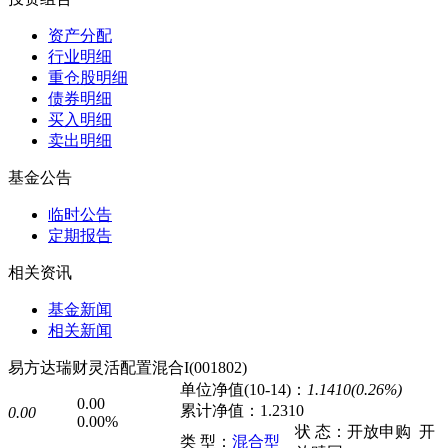
资产分配
行业明细
重仓股明细
债券明细
买入明细
卖出明细
基金公告
临时公告
定期报告
相关资讯
基金新闻
相关新闻
易方达瑞财灵活配置混合I(001802)
单位净值(10-14)：
1.1410(0.26%)
0.00
累计净值：
1.2310
0.00
0.00%
状 态：
开放申购
开
类 型：
混合型