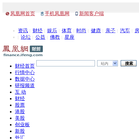
凤凰网首页
手机凤凰网
新闻客户端
资讯
财经
娱乐
体育
时尚
健康
亲子
汽车
论坛
公益
佛教
星座
站内
财经首页
行情中心
数据中心
研报频道
互 动
财经
股票
港股
美股
创业板
新股
外汇