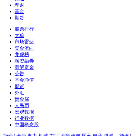
理财
基金
期货
股票排行
大单
市场雷达
资金流向
龙虎榜
融资融券
图解资金
公告
基金净值
期货
外汇
贵金属
人民币
宏观数据
行业数据
中国概念股
[行业]
金融
电力
机械
农业
地产
建筑
医药
电子
煤炭
[概念]