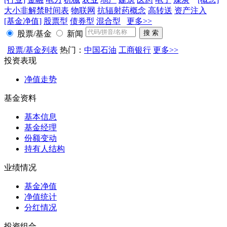
大小非解禁时间表
物联网
抗辐射药概念
高转送
资产注入
[基金净值]
股票型
债券型
混合型
更多>>
股票/基金
新闻
股票/基金列表
热门：
中国石油
工商银行
更多>>
投资表现
净值走势
基金资料
基本信息
基金经理
份额变动
持有人结构
业绩情况
基金净值
净值统计
分红情况
投资组合