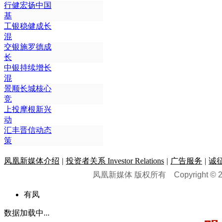
行健宏扬中国
基
工银稳健成长
混
交银施罗德成
长
中银持续增长
混
景顺长城核心
竞
上投摩根新兴
动
汇丰晋信动态
策
凤凰新媒体介绍
|
投资者关系 Investor Relations
|
广告服务
|
诚
凤凰新媒体 版权所有
Copyright © 20
有凤
数据加载中...