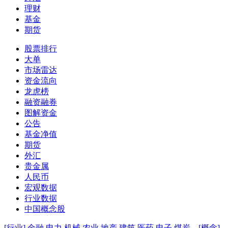
理财
基金
期货
股票排行
大单
市场雷达
资金流向
龙虎榜
融资融券
图解资金
公告
基金净值
期货
外汇
贵金属
人民币
宏观数据
行业数据
中国概念股
[行业]
金融
电力
机械
农业
地产
建筑
医药
电子
煤炭
[概念]