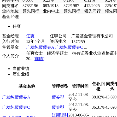
同类平均
6.63%
0.23%
0.29%
0.12%
6.24%
同类排名
378/2196
683/1918
372/1987
412/2025
225/19
业内地位
领先同行
业内中上
领先同行
领先同行
领先
基金经理
任爽
基金经理
任爽
任职公司
广发基金管理有限公司
入行时间
12年4个月
资历排名
137/259
掌管基金
广发纯债债券A
广发纯债债券C
...
任爽女士，经济学硕士，持有证券业执业资格证
个人简介
20...
[详情]
当前业绩
历史业绩
任职回
同类
基金名称
管理类型
管理时间
报
均
2012-11-08-
广发纯债债券A
债券型
38.02%
43.69
至今
2012-11-08-
广发纯债债券C
债券型
36.31%
43.69
至今
短期理财
2013-06-05-