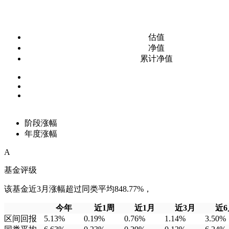
估值
净值
累计净值
阶段涨幅
年度涨幅
A
基金评级
该基金近3月涨幅超过同类平均848.77%，
今年
近1周
近1月
近3月
近6
区间回报
5.13%
0.19%
0.76%
1.14%
3.50%