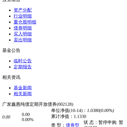
资产分配
行业明细
重仓股明细
债券明细
买入明细
卖出明细
基金公告
临时公告
定期报告
相关资讯
基金新闻
相关新闻
广发鑫惠纯债定期开放债券(002128)
单位净值(10-14)：
1.0380(0.00%)
0.00
累计净值：
1.1330
0.00
0.00%
状 态：
暂停申购
暂
类 型：
债券型