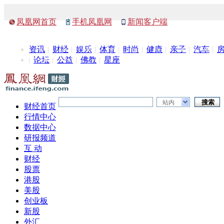
凤凰网首页
手机凤凰网
新闻客户端
资讯
财经
娱乐
体育
时尚
健康
亲子
汽车
论坛
公益
佛教
星座
站内
财经首页
行情中心
数据中心
研报频道
互 动
财经
股票
港股
美股
创业板
新股
外汇