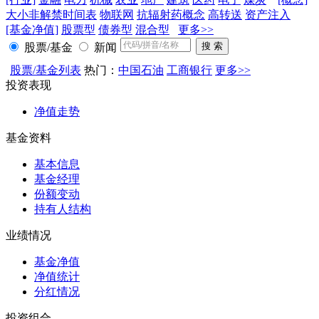
大小非解禁时间表
物联网
抗辐射药概念
高转送
资产注入
[基金净值]
股票型
债券型
混合型
更多>>
股票/基金
新闻
股票/基金列表
热门：
中国石油
工商银行
更多>>
投资表现
净值走势
基金资料
基本信息
基金经理
份额变动
持有人结构
业绩情况
基金净值
净值统计
分红情况
投资组合