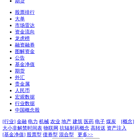
期货
股票排行
大单
市场雷达
资金流向
龙虎榜
融资融券
图解资金
公告
基金净值
期货
外汇
贵金属
人民币
宏观数据
行业数据
中国概念股
[行业]
金融
电力
机械
农业
地产
建筑
医药
电子
煤炭
[概念]
大小非解禁时间表
物联网
抗辐射药概念
高转送
资产注入
[基金净值]
股票型
债券型
混合型
更多>>