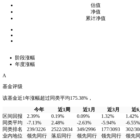
估值
净值
累计净值
阶段涨幅
年度涨幅
A
基金评级
该基金近1年涨幅超过同类平均175.38%，
今年
近1周
近1月
近3月
近6
区间回报
2.39%
0.19%
0.09%
1.32%
1.42%
同类平均
-7.13%
2.48%
-2.63%
-5.94%
-6.55%
同类排名
239/3226
2522/2834
349/2996
177/3093
302/30
业内地位
领先同行
落后同行
领先同行
领先同行
领先