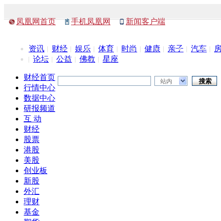
凤凰网首页
手机凤凰网
新闻客户端
资讯
财经
娱乐
体育
时尚
健康
亲子
汽车
论坛
公益
佛教
星座
财经首页
站内
行情中心
数据中心
研报频道
互 动
财经
股票
港股
美股
创业板
新股
外汇
理财
基金