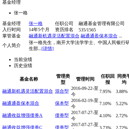
基金经理
张一格
基金经理
张一格
任职公司
融通基金管理有限公司
入行时间
14年5个月
资历排名
535/1565
掌管基金
融通新机遇灵活配置混合
融通通盈保本混合
...
张一格先生，南开大学法学学士、中国人民银行
个人简介
生部...
[详情]
当前业绩
历史业绩
管理类
任职回
同类
基金名称
管理时间
型
报
均
2016-09-22-至
融通新机遇灵活配置混合
混合型
7.95%
3.88%
今
2016-02-19-至
融通通盈保本混合
保本型
7.10%
5.22%
今
2017-07-27-至
融通收益增强债券A
债券型
4.10%
2.72%
今
2017-07-27-至
融通收益增强债券C
债券型
3.73%
2.72%