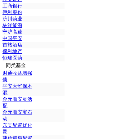
工商银行
伊利股份
济川药业
林洋能源
宁沪高速
中国平安
首旅酒店
保利地产
恒瑞医药
同类基金
财通收益增强
债
平安大华保本
混
金元顺安灵活
配
金元顺安宝石
动
东吴配置优化
灵
建信积极配置