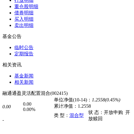
行业明细
重仓股明细
债券明细
买入明细
卖出明细
基金公告
临时公告
定期报告
相关资讯
基金新闻
相关新闻
融通通盈灵活配置混合(002415)
单位净值(10-14)：
1.2558(0.45%)
0.00
累计净值：
1.2558
0.00
0.00%
状 态：
开放申购
开
类 型：
混合型
放赎回
-