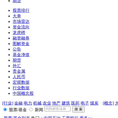
期货
股票排行
大单
市场雷达
资金流向
龙虎榜
融资融券
图解资金
公告
基金净值
期货
外汇
贵金属
人民币
宏观数据
行业数据
中国概念股
[行业]
金融
电力
机械
农业
地产
建筑
医药
电子
煤炭
[概念]
股票/基金
新闻