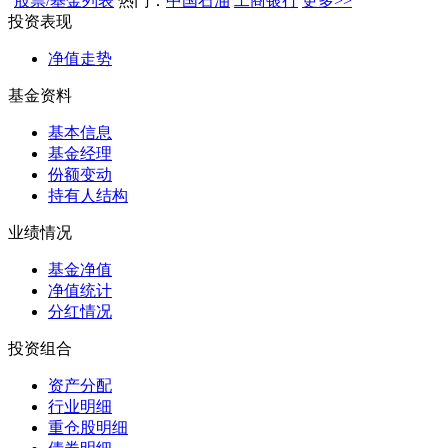
股票/基金列表
热门：
中国石油
工商银行
更多>>
投资表现
净值走势
基金资料
基本信息
基金经理
份额变动
持有人结构
业绩情况
基金净值
净值统计
分红情况
投资组合
资产分配
行业明细
重仓股明细