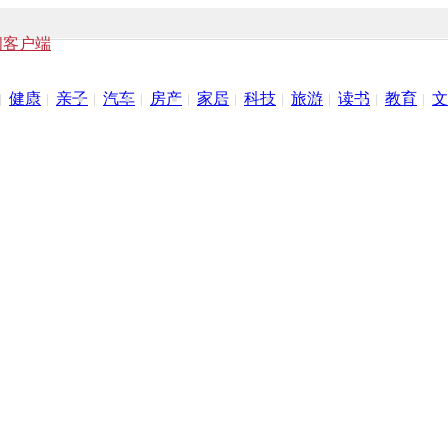
闻客户端
健康
亲子
汽车
房产
家居
科技
旅游
读书
教育
文