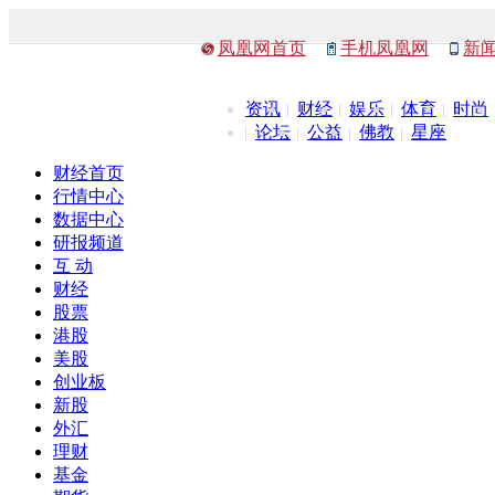
凤凰网首页
手机凤凰网
新
资讯
财经
娱乐
体育
时尚
论坛
公益
佛教
星座
财经首页
行情中心
数据中心
研报频道
互 动
财经
股票
港股
美股
创业板
新股
外汇
理财
基金