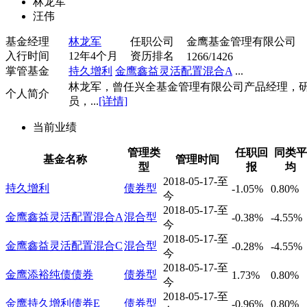
林龙军
汪伟
基金经理
林龙军
任职公司
金鹰基金管理有限公司
入行时间
12年4个月
资历排名
1266/1426
掌管基金
持久增利
金鹰鑫益灵活配置混合A
...
林龙军，曾任兴全基金管理有限公司产品经理，
个人简介
员，...
[详情]
当前业绩
管理类
任职回
同类平
基金名称
管理时间
型
报
均
2018-05-17-至
持久增利
债券型
-1.05%
0.80%
今
2018-05-17-至
金鹰鑫益灵活配置混合A
混合型
-0.38%
-4.55%
今
2018-05-17-至
金鹰鑫益灵活配置混合C
混合型
-0.28%
-4.55%
今
2018-05-17-至
金鹰添裕纯债债券
债券型
1.73%
0.80%
今
2018-05-17-至
金鹰持久增利债券E
债券型
-0.96%
0.80%