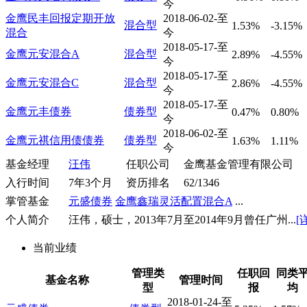
今
金鹰民丰回报定期开放
2018-06-02-至
混合型
1.53%
-3.15%
混合
今
2018-05-17-至
金鹰元安混合A
混合型
2.89%
-4.55%
今
2018-05-17-至
金鹰元安混合C
混合型
2.86%
-4.55%
今
2018-05-17-至
金鹰元丰债券
债券型
0.47%
0.80%
今
2018-06-02-至
金鹰元祺信用债债券
债券型
1.63%
1.11%
今
基金经理
汪伟
任职公司
金鹰基金管理有限公司
入行时间
7年3个月
资历排名
62/1346
掌管基金
元盛债券
金鹰鑫瑞灵活配置混合A
...
个人简介
汪伟，硕士，2013年7月至2014年9月曾任广州...
[
当前业绩
管理类
任职回
同类
基金名称
管理时间
型
报
均
2018-01-24-至