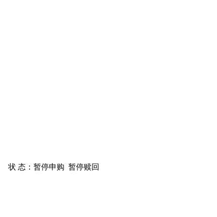
状 态：
暂停申购
暂停赎回