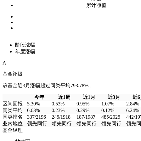
累计净值
阶段涨幅
年度涨幅
A
基金评级
该基金近3月涨幅超过同类平均793.78%，
今年
近1周
近1月
近3月
近6
区间回报
5.30%
0.53%
0.95%
1.07%
2.84%
同类平均
6.63%
0.23%
0.29%
0.12%
6.24%
同类排名
337/2196
245/1918
187/1987
485/2025
442/19
业内地位
领先同行
领先同行
领先同行
领先同行
领先
基金经理