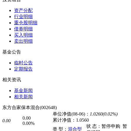
资产分配
行业明细
重仓股明细
债券明细
买入明细
卖出明细
基金公告
临时公告
定期报告
相关资讯
基金新闻
相关新闻
东方合家保本混合(002648)
单位净值(08-06)：
1.0260(0.02%)
0.00
累计净值：
1.0560
0.00
0.00%
状 态：
暂停申购
暂
类 型：
混合型