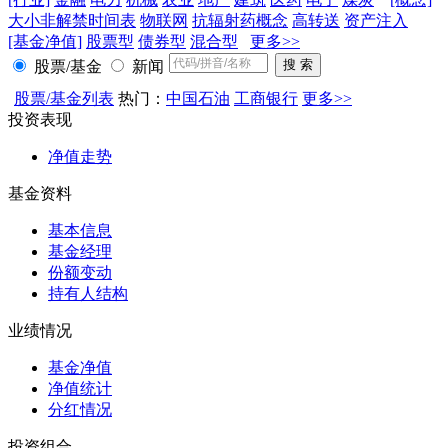
大小非解禁时间表
物联网
抗辐射药概念
高转送
资产注入
[基金净值]
股票型
债券型
混合型
更多>>
股票/基金
新闻
股票/基金列表
热门：
中国石油
工商银行
更多>>
投资表现
净值走势
基金资料
基本信息
基金经理
份额变动
持有人结构
业绩情况
基金净值
净值统计
分红情况
投资组合