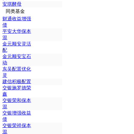
安琪酵母
同类基金
财通收益增强
债
平安大华保本
混
金元顺安灵活
配
金元顺安宝石
动
东吴配置优化
灵
建信积极配置
交银施罗德荣
鑫
交银荣和保本
混
交银增强收益
债
交银荣祥保本
混