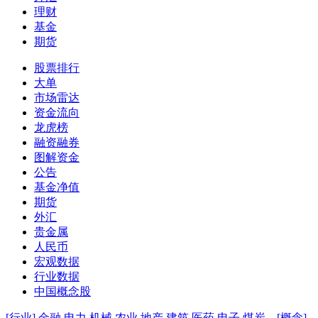
理财
基金
期货
股票排行
大单
市场雷达
资金流向
龙虎榜
融资融券
图解资金
公告
基金净值
期货
外汇
贵金属
人民币
宏观数据
行业数据
中国概念股
[行业]
金融
电力
机械
农业
地产
建筑
医药
电子
煤炭
[概念]