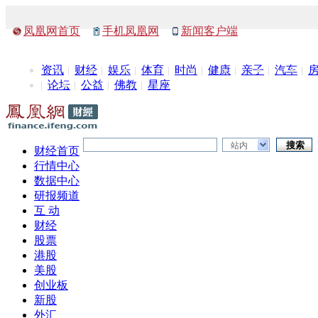
凤凰网首页
手机凤凰网
新闻客户端
资讯
财经
娱乐
体育
时尚
健康
亲子
汽车
论坛
公益
佛教
星座
站内
财经首页
行情中心
数据中心
研报频道
互 动
财经
股票
港股
美股
创业板
新股
外汇