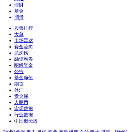
理财
基金
期货
股票排行
大单
市场雷达
资金流向
龙虎榜
融资融券
图解资金
公告
基金净值
期货
外汇
贵金属
人民币
宏观数据
行业数据
中国概念股
[行业]
金融
电力
机械
农业
地产
建筑
医药
电子
煤炭
[概念]