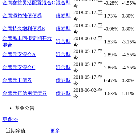
金鹰鑫益灵活配置混合C
混合型
-0.28%
-4.55%
今
2018-05-17-至
金鹰添裕纯债债券
债券型
1.73%
0.80%
今
2018-05-17-至
金鹰持久增利债券E
债券型
-0.96%
0.80%
今
金鹰民丰回报定期开放
2018-06-02-至
混合型
1.53%
-3.15%
混合
今
2018-05-17-至
金鹰元安混合A
混合型
2.89%
-4.55%
今
2018-05-17-至
金鹰元安混合C
混合型
2.86%
-4.55%
今
2018-05-17-至
金鹰元丰债券
债券型
0.47%
0.80%
今
2018-06-02-至
金鹰元祺信用债债券
债券型
1.63%
1.11%
今
基金公告
更多>>
近期净值
更多