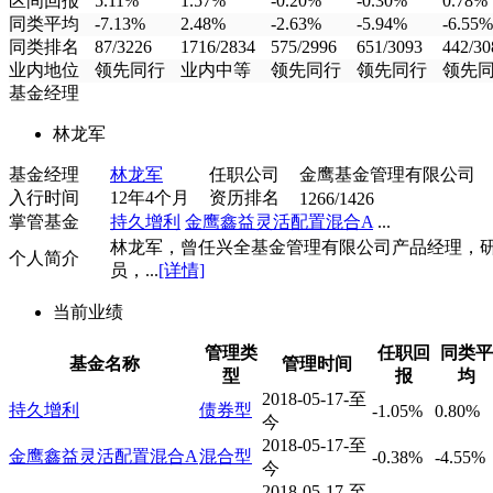
区间回报
5.11%
1.57%
-0.20%
-0.30%
0.78%
同类平均
-7.13%
2.48%
-2.63%
-5.94%
-6.55%
同类排名
87/3226
1716/2834
575/2996
651/3093
442/30
业内地位
领先同行
业内中等
领先同行
领先同行
领先
基金经理
林龙军
基金经理
林龙军
任职公司
金鹰基金管理有限公司
入行时间
12年4个月
资历排名
1266/1426
掌管基金
持久增利
金鹰鑫益灵活配置混合A
...
林龙军，曾任兴全基金管理有限公司产品经理，
个人简介
员，...
[详情]
当前业绩
管理类
任职回
同类平
基金名称
管理时间
型
报
均
2018-05-17-至
持久增利
债券型
-1.05%
0.80%
今
2018-05-17-至
金鹰鑫益灵活配置混合A
混合型
-0.38%
-4.55%
今
2018-05-17-至