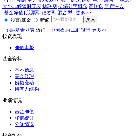
大小非解禁时间表
物联网
抗辐射药概念
高转送
资产注入
[基金净值]
股票型
债券型
混合型
更多>>
股票/基金
新闻
股票/基金列表
热门：
中国石油
工商银行
更多>>
投资表现
净值走势
基金资料
基本信息
基金经理
份额变动
持有人结构
业绩情况
基金净值
净值统计
分红情况
投资组合