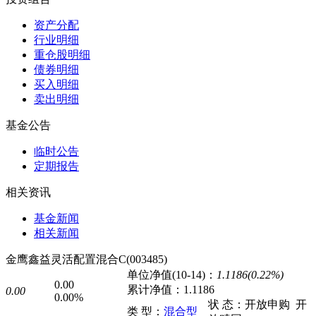
资产分配
行业明细
重仓股明细
债券明细
买入明细
卖出明细
基金公告
临时公告
定期报告
相关资讯
基金新闻
相关新闻
金鹰鑫益灵活配置混合C(003485)
单位净值(10-14)：
1.1186(0.22%)
0.00
累计净值：
1.1186
0.00
0.00%
状 态：
开放申购
开
类 型：
混合型