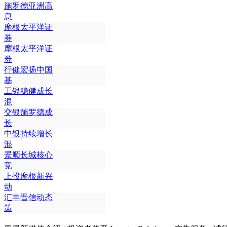
施罗德亚洲高
息
摩根太平洋证
券
摩根太平洋证
券
行健宏扬中国
基
工银稳健成长
混
交银施罗德成
长
中银持续增长
混
景顺长城核心
竞
上投摩根新兴
动
汇丰晋信动态
策