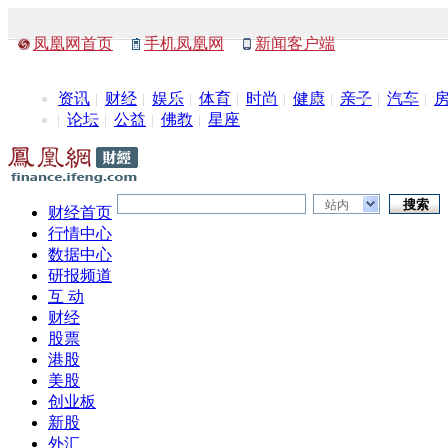
凤凰网首页
手机凤凰网
新闻客户端
资讯
财经
娱乐
体育
时尚
健康
亲子
汽车
论坛
公益
佛教
星座
站内
财经首页
行情中心
数据中心
研报频道
互 动
财经
股票
港股
美股
创业板
新股
外汇