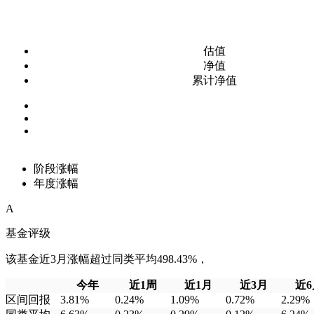
估值
净值
累计净值
阶段涨幅
年度涨幅
A
基金评级
该基金近3月涨幅超过同类平均498.43%，
今年
近1周
近1月
近3月
近6
区间回报
3.81%
0.24%
1.09%
0.72%
2.29%