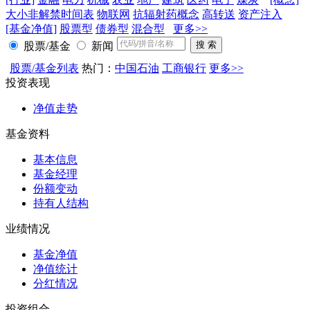
大小非解禁时间表
物联网
抗辐射药概念
高转送
资产注入
[基金净值]
股票型
债券型
混合型
更多>>
股票/基金
新闻
股票/基金列表
热门：
中国石油
工商银行
更多>>
投资表现
净值走势
基金资料
基本信息
基金经理
份额变动
持有人结构
业绩情况
基金净值
净值统计
分红情况
投资组合