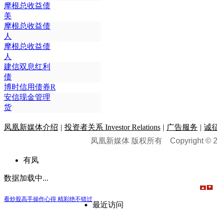
摩根总收益债
美
摩根总收益债
人
摩根总收益债
人
建信双息红利
债
博时信用债券R
安信现金管理
货
凤凰新媒体介绍
|
投资者关系 Investor Relations
|
广告服务
|
诚
凤凰新媒体 版权所有
Copyright © 20
有凤
数据加载中...
看炒股高手操作心得 精彩绝不错过
最近访问