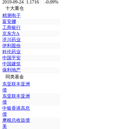
2019-09-24
1.1716
-0.09%
十大重仓
精测电子
富安娜
工商银行
京东方A
济川药业
伊利股份
科伦药业
中国平安
中国建筑
保利地产
同类基金
东亚联丰亚洲
债
东亚联丰亚洲
债
中银香港高息
债
摩根总收益债
美