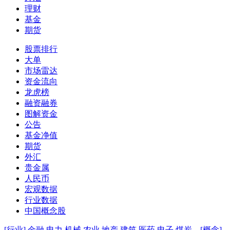
理财
基金
期货
股票排行
大单
市场雷达
资金流向
龙虎榜
融资融券
图解资金
公告
基金净值
期货
外汇
贵金属
人民币
宏观数据
行业数据
中国概念股
[行业]
金融
电力
机械
农业
地产
建筑
医药
电子
煤炭
[概念]