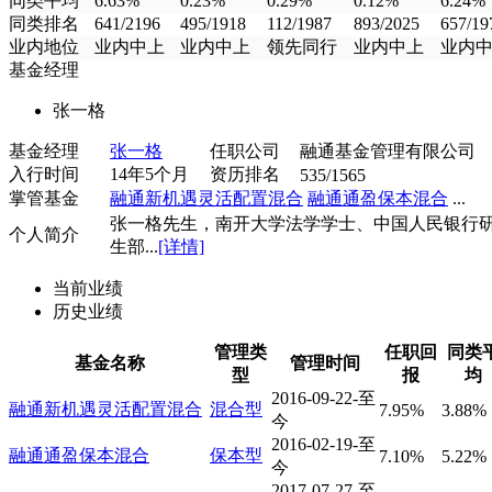
同类平均
6.63%
0.23%
0.29%
0.12%
6.24%
同类排名
641/2196
495/1918
112/1987
893/2025
657/19
业内地位
业内中上
业内中上
领先同行
业内中上
业内
基金经理
张一格
基金经理
张一格
任职公司
融通基金管理有限公司
入行时间
14年5个月
资历排名
535/1565
掌管基金
融通新机遇灵活配置混合
融通通盈保本混合
...
张一格先生，南开大学法学学士、中国人民银行
个人简介
生部...
[详情]
当前业绩
历史业绩
管理类
任职回
同类
基金名称
管理时间
型
报
均
2016-09-22-至
融通新机遇灵活配置混合
混合型
7.95%
3.88%
今
2016-02-19-至
融通通盈保本混合
保本型
7.10%
5.22%
今
2017-07-27-至