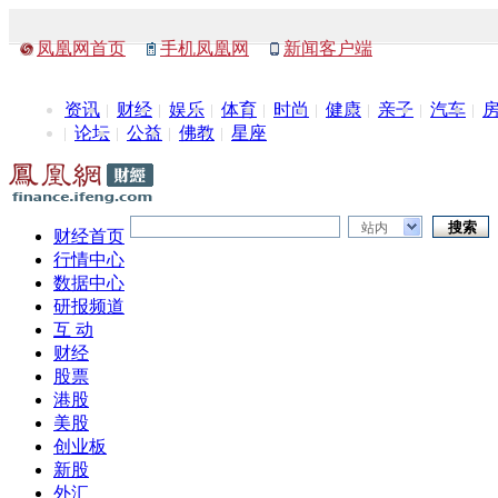
凤凰网首页
手机凤凰网
新闻客户端
资讯
财经
娱乐
体育
时尚
健康
亲子
汽车
论坛
公益
佛教
星座
站内
财经首页
行情中心
数据中心
研报频道
互 动
财经
股票
港股
美股
创业板
新股
外汇