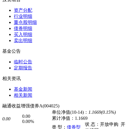
资产分配
行业明细
重仓股明细
债券明细
买入明细
卖出明细
基金公告
临时公告
定期报告
相关资讯
基金新闻
相关新闻
融通收益增强债券A(004025)
单位净值(10-14)：
1.1669(0.15%)
0.00
累计净值：
1.1669
0.00
0.00%
状 态：
开放申购
开
类 型：
债券型