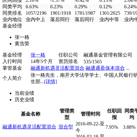
区间回报
2.10%
-1.37%
-0.42%
0.13%
2.04%
同类平均
6.63%
0.23%
0.29%
0.12%
6.24%
同类排名
1057/2196
1901/1918
1781/1987
1301/2025
739/1
业内地位
业内中上
落后同行
落后同行
业内中等
业内
基金经理
张一格
黄浩荣
基金经理
张一格
任职公司
融通基金管理有限公司
入行时间
14年5个月
资历排名
535/1565
掌管基金
融通新机遇灵活配置混合
融通通盈保本混合
...
张一格先生，南开大学法学学士、中国人民银行
个人简介
生部...
[详情]
当前业绩
历史业绩
管理类
任职回
同类
基金名称
管理时间
型
报
均
2016-09-22-至
融通新机遇灵活配置混合
混合型
7.95%
3.88%
今
2016-02-19-至