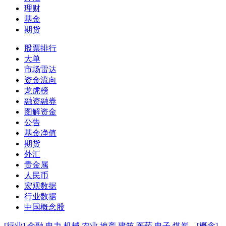
理财
基金
期货
股票排行
大单
市场雷达
资金流向
龙虎榜
融资融券
图解资金
公告
基金净值
期货
外汇
贵金属
人民币
宏观数据
行业数据
中国概念股
[行业]
金融
电力
机械
农业
地产
建筑
医药
电子
煤炭
[概念]