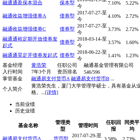
融通通盈保本混合
保本型
7.10%
5.22%
今
2017-07-27-至
融通收益增强债券A
债券型
4.10%
2.72%
今
2017-07-27-至
融通收益增强债券C
债券型
3.73%
2.72%
今
融通通裕定期开放债券发
2018-03-14-至
债券型
3.57%
1.60%
起式
今
2018-06-22-至
融通通昊定开债券发起式
债券型
1.41%
1.23%
今
基金经理
黄浩荣
任职公司
融通基金管理有限公司
入行时间
7年3个月
资历排名
546/596
掌管基金
融通易支付货币A
融通易支付货币B
...
黄浩荣先生，厦门大学管理学硕士，具有基金从
个人简介
格。...
[详情]
当前业绩
历史业绩
管理类
任职回
同类平
基金名称
管理时间
型
报
均
2017-07-29-至
融通易支付货币A
货币型
3.58%
2.73%