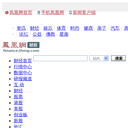
凤凰网首页
手机凤凰网
新闻客户端
资讯
财经
娱乐
体育
时尚
健康
亲子
汽车
论坛
公益
佛教
星座
站内
财经首页
行情中心
数据中心
研报频道
互 动
财经
股票
港股
美股
创业板
新股
外汇