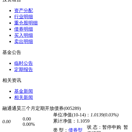
资产分配
行业明细
重仓股明细
债券明细
买入明细
卖出明细
基金公告
临时公告
定期报告
相关资讯
基金新闻
相关新闻
融通通昊三个月定期开放债券(005289)
单位净值(10-14)：
1.0139(0.03%)
0.00
累计净值：
1.1059
0.00
0.00%
状 态：
暂停申购
暂
类 型：
债券型