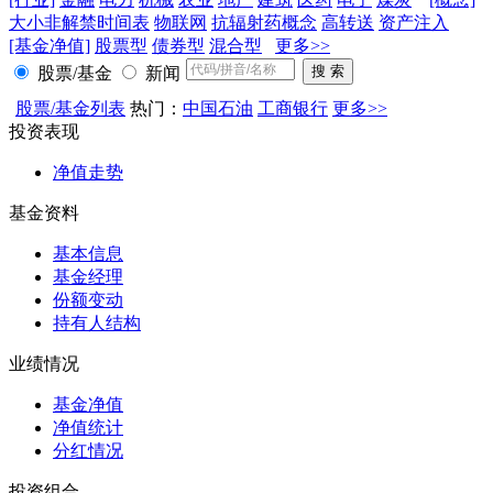
大小非解禁时间表
物联网
抗辐射药概念
高转送
资产注入
[基金净值]
股票型
债券型
混合型
更多>>
股票/基金
新闻
股票/基金列表
热门：
中国石油
工商银行
更多>>
投资表现
净值走势
基金资料
基本信息
基金经理
份额变动
持有人结构
业绩情况
基金净值
净值统计
分红情况
投资组合