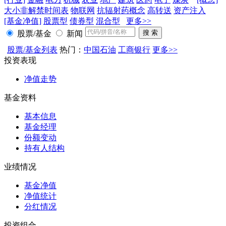
大小非解禁时间表
物联网
抗辐射药概念
高转送
资产注入
[基金净值]
股票型
债券型
混合型
更多>>
股票/基金
新闻
股票/基金列表
热门：
中国石油
工商银行
更多>>
投资表现
净值走势
基金资料
基本信息
基金经理
份额变动
持有人结构
业绩情况
基金净值
净值统计
分红情况
投资组合