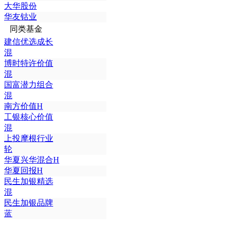
大华股份
华友钴业
同类基金
建信优选成长
混
博时特许价值
混
国富潜力组合
混
南方价值H
工银核心价值
混
上投摩根行业
轮
华夏兴华混合H
华夏回报H
民生加银精选
混
民生加银品牌
蓝