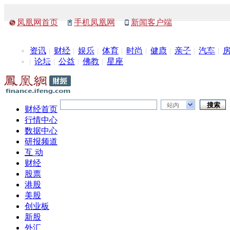
凤凰网首页
手机凤凰网
新闻客户端
资讯
财经
娱乐
体育
时尚
健康
亲子
汽车
论坛
公益
佛教
星座
站内
财经首页
行情中心
数据中心
研报频道
互 动
财经
股票
港股
美股
创业板
新股
外汇