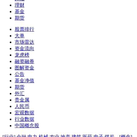
理财
基金
期货
股票排行
大单
市场雷达
资金流向
龙虎榜
融资融券
图解资金
公告
基金净值
期货
外汇
贵金属
人民币
宏观数据
行业数据
中国概念股
[行业]
金融
电力
机械
农业
地产
建筑
医药
电子
煤炭
[概念]