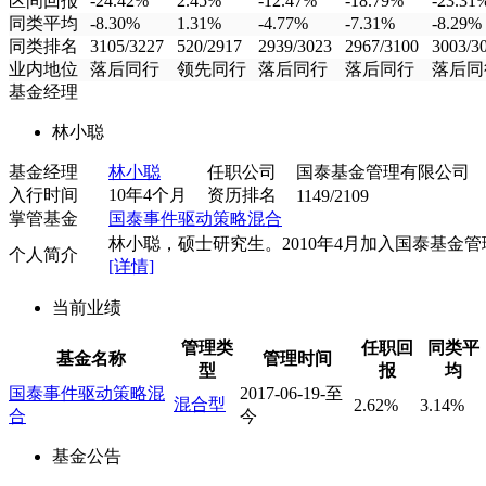
区间回报
-24.42%
2.45%
-12.47%
-18.79%
-23.31
同类平均
-8.30%
1.31%
-4.77%
-7.31%
-8.29%
同类排名
3105/3227
520/2917
2939/3023
2967/3100
3003/3
业内地位
落后同行
领先同行
落后同行
落后同行
落后同
基金经理
林小聪
基金经理
林小聪
任职公司
国泰基金管理有限公司
入行时间
10年4个月
资历排名
1149/2109
掌管基金
国泰事件驱动策略混合
林小聪，硕士研究生。2010年4月加入国泰基金管理.
个人简介
[详情]
当前业绩
管理类
任职回
同类平
基金名称
管理时间
型
报
均
国泰事件驱动策略混
2017-06-19-至
混合型
2.62%
3.14%
合
今
基金公告