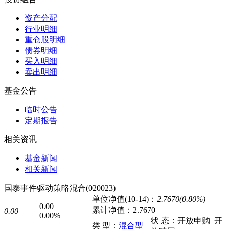
资产分配
行业明细
重仓股明细
债券明细
买入明细
卖出明细
基金公告
临时公告
定期报告
相关资讯
基金新闻
相关新闻
国泰事件驱动策略混合(020023)
单位净值(10-14)：
2.7670(0.80%)
0.00
累计净值：
2.7670
0.00
0.00%
状 态：
开放申购
开
类 型：
混合型