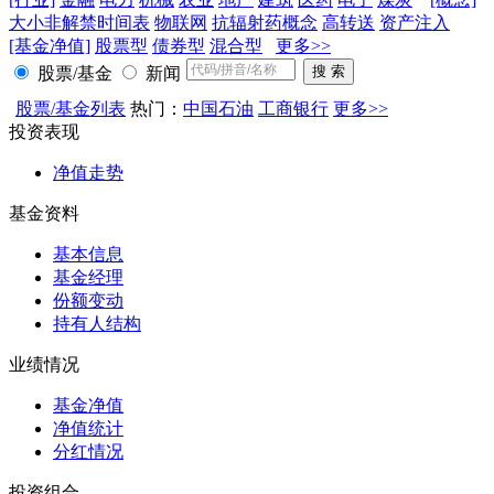
大小非解禁时间表
物联网
抗辐射药概念
高转送
资产注入
[基金净值]
股票型
债券型
混合型
更多>>
股票/基金
新闻
股票/基金列表
热门：
中国石油
工商银行
更多>>
投资表现
净值走势
基金资料
基本信息
基金经理
份额变动
持有人结构
业绩情况
基金净值
净值统计
分红情况
投资组合