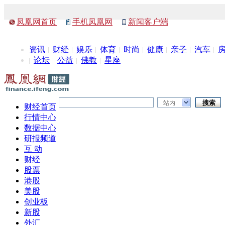
凤凰网首页
手机凤凰网
新闻客户端
资讯
财经
娱乐
体育
时尚
健康
亲子
汽车
论坛
公益
佛教
星座
站内
财经首页
行情中心
数据中心
研报频道
互 动
财经
股票
港股
美股
创业板
新股
外汇