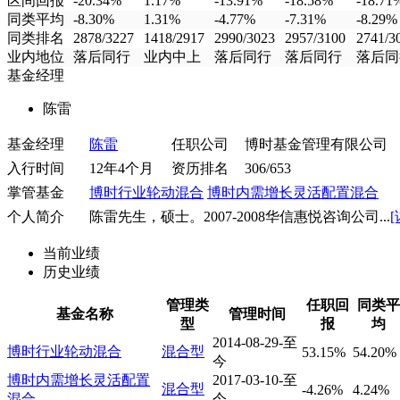
区间回报
-20.34%
1.17%
-13.91%
-18.58%
-18.71
同类平均
-8.30%
1.31%
-4.77%
-7.31%
-8.29%
同类排名
2878/3227
1418/2917
2990/3023
2957/3100
2741/3
业内地位
落后同行
业内中上
落后同行
落后同行
落后同
基金经理
陈雷
基金经理
陈雷
任职公司
博时基金管理有限公司
入行时间
12年4个月
资历排名
306/653
掌管基金
博时行业轮动混合
博时内需增长灵活配置混合
个人简介
陈雷先生，硕士。2007-2008华信惠悦咨询公司...
[
当前业绩
历史业绩
管理类
任职回
同类平
基金名称
管理时间
型
报
均
2014-08-29-至
博时行业轮动混合
混合型
53.15%
54.20%
今
博时内需增长灵活配置
2017-03-10-至
混合型
-4.26%
4.24%
混合
今