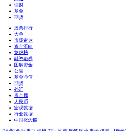
理财
基金
期货
股票排行
大单
市场雷达
资金流向
龙虎榜
融资融券
图解资金
公告
基金净值
期货
外汇
贵金属
人民币
宏观数据
行业数据
中国概念股
[行业]
金融
电力
机械
农业
地产
建筑
医药
电子
煤炭
[概念]