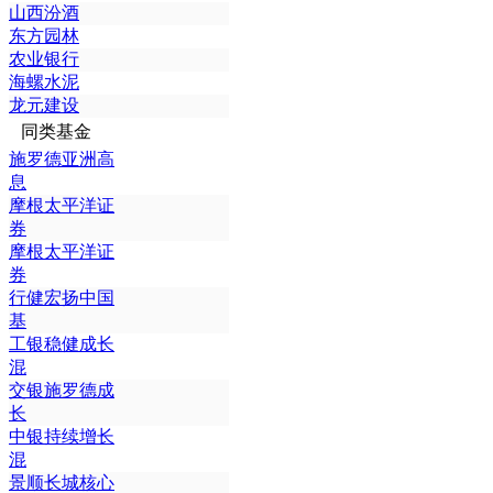
山西汾酒
东方园林
农业银行
海螺水泥
龙元建设
同类基金
施罗德亚洲高
息
摩根太平洋证
券
摩根太平洋证
券
行健宏扬中国
基
工银稳健成长
混
交银施罗德成
长
中银持续增长
混
景顺长城核心