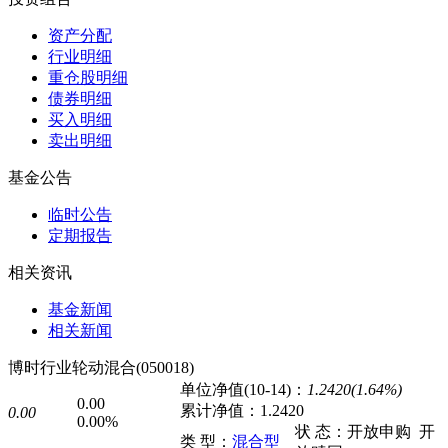
资产分配
行业明细
重仓股明细
债券明细
买入明细
卖出明细
基金公告
临时公告
定期报告
相关资讯
基金新闻
相关新闻
博时行业轮动混合(050018)
单位净值(10-14)：
1.2420(1.64%)
0.00
累计净值：
1.2420
0.00
0.00%
状 态：
开放申购
开
类 型：
混合型