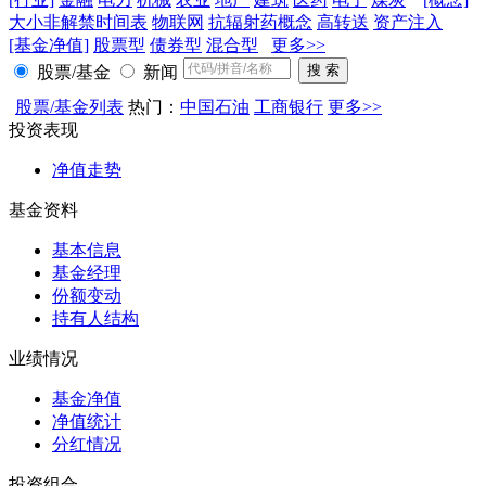
大小非解禁时间表
物联网
抗辐射药概念
高转送
资产注入
[基金净值]
股票型
债券型
混合型
更多>>
股票/基金
新闻
股票/基金列表
热门：
中国石油
工商银行
更多>>
投资表现
净值走势
基金资料
基本信息
基金经理
份额变动
持有人结构
业绩情况
基金净值
净值统计
分红情况
投资组合