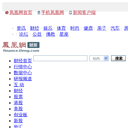
凤凰网首页
手机凤凰网
新闻客户端
资讯
财经
娱乐
体育
时尚
健康
亲子
汽车
论坛
公益
佛教
星座
站内
财经首页
行情中心
数据中心
研报频道
互 动
财经
股票
港股
美股
创业板
新股
外汇