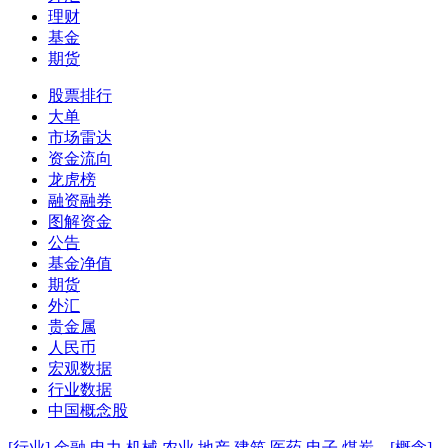
理财
基金
期货
股票排行
大单
市场雷达
资金流向
龙虎榜
融资融券
图解资金
公告
基金净值
期货
外汇
贵金属
人民币
宏观数据
行业数据
中国概念股
[行业]
金融
电力
机械
农业
地产
建筑
医药
电子
煤炭
[概念]