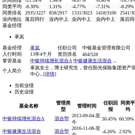
区间回报
-21.14%
1.94%
-4.07%
-6.40%
-16.79
同类平均
-8.30%
1.31%
-4.77%
-7.31%
-8.29%
同类排名
2935/3227
858/2917
1331/3023
1418/3100
2541/3
业内地位
落后同行
业内中上
业内中上
业内中上
落后同
基金经理
辜岚
基金经理
辜岚
任职公司
中银基金管理有限公司
入行时间
13年4个月
资历排名
404/528
掌管基金
中银持续增长混合A
中银健康生活混合
...
辜岚女士，博士研究生，曾任阳光保险集团资产
个人简介
中心...
[详情]
当前业绩
历史业绩
管理类
任职回
同类平
基金名称
管理时间
型
报
均
2013-09-04-至
中银持续增长混合A
混合型
30.45%
60.59%
今
2016-11-08-至
中银健康生活混合
混合型
-4.26%
2.92%
今