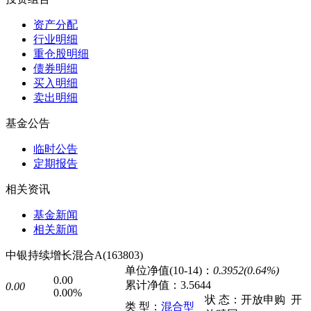
资产分配
行业明细
重仓股明细
债券明细
买入明细
卖出明细
基金公告
临时公告
定期报告
相关资讯
基金新闻
相关新闻
中银持续增长混合A(163803)
单位净值(10-14)：
0.3952(0.64%)
0.00
累计净值：
3.5644
0.00
0.00%
状 态：
开放申购
开
类 型：
混合型