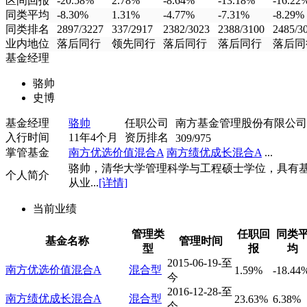
区间回报
-20.58%
2.78%
-8.64%
-13.18%
-16.22
同类平均
-8.30%
1.31%
-4.77%
-7.31%
-8.29%
同类排名
2897/3227
337/2917
2382/3023
2388/3100
2485/3
业内地位
落后同行
领先同行
落后同行
落后同行
落后同
基金经理
骆帅
史博
基金经理
骆帅
任职公司
南方基金管理股份有限公司
入行时间
11年4个月
资历排名
309/975
掌管基金
南方优选价值混合A
南方绩优成长混合A
...
骆帅，清华大学管理科学与工程硕士学位，具有
个人简介
从业...
[详情]
当前业绩
管理类
任职回
同类
基金名称
管理时间
型
报
均
2015-06-19-至
南方优选价值混合A
混合型
1.59%
-18.44
今
2016-12-28-至
南方绩优成长混合A
混合型
23.63%
6.38%
今