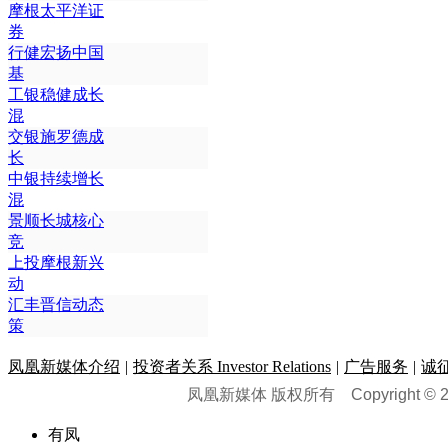
摩根太平洋证
券
行健宏扬中国
基
工银稳健成长
混
交银施罗德成
长
中银持续增长
混
景顺长城核心
竞
上投摩根新兴
动
汇丰晋信动态
策
凤凰新媒体介绍
|
投资者关系 Investor Relations
|
广告服务
|
诚
凤凰新媒体 版权所有
Copyright © 20
有凤