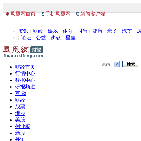
凤凰网首页
手机凤凰网
新闻客户端
资讯
财经
娱乐
体育
时尚
健康
亲子
汽车
论坛
公益
佛教
星座
站内
财经首页
行情中心
数据中心
研报频道
互 动
财经
股票
港股
美股
创业板
新股
外汇