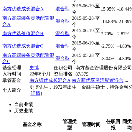
2015-06-19-至
南方优选成长混合A
混合型
15.95%
-18.44
今
南方高端装备灵活配置混
2015-05-28-至
混合型
-14.88%
-21.39
合A
今
2015-06-19-至
南方优选价值混合H
混合型
7.70%
2.87%
今
2015-06-19-至
南方优选成长混合C
混合型
-2.75%
-4.80%
今
南方高端装备灵活配置混
2015-05-28-至
混合型
-8.04%
-4.80%
合C
今
基金经理
史博
任职公司
南方基金管理股份有限公司
入行时间
22年6个月
资历排名
87/375
掌管基金
南方绩优成长混合A
南方新优享灵活配置混合
...
史博先生，1972年出生，金融学硕士，特许金融分析
个人简介
[详情]
当前业绩
历史业绩
管理类
任职回
同类
基金名称
管理时间
型
报
均