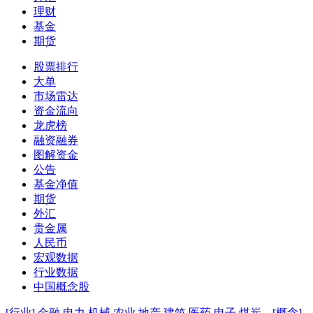
理财
基金
期货
股票排行
大单
市场雷达
资金流向
龙虎榜
融资融券
图解资金
公告
基金净值
期货
外汇
贵金属
人民币
宏观数据
行业数据
中国概念股
[行业]
金融
电力
机械
农业
地产
建筑
医药
电子
煤炭
[概念]