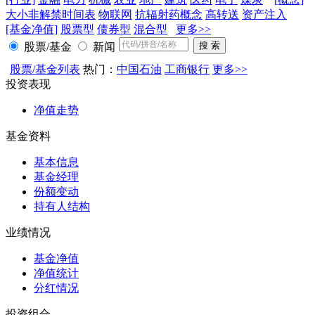
大小非解禁时间表
物联网
抗辐射药概念
高转送
资产注入
[基金净值]
股票型
债券型
混合型
更多>>
股票/基金
新闻
股票/基金列表
热门：
中国石油
工商银行
更多>>
投资表现
净值走势
基金资料
基本信息
基金经理
份额变动
持有人结构
业绩情况
基金净值
净值统计
分红情况
投资组合