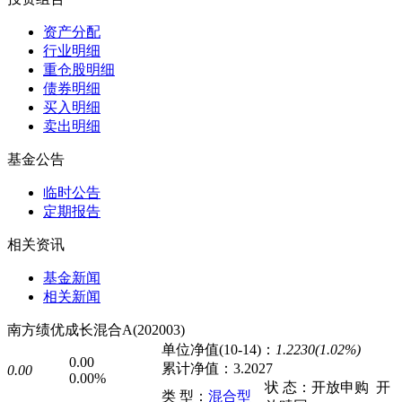
资产分配
行业明细
重仓股明细
债券明细
买入明细
卖出明细
基金公告
临时公告
定期报告
相关资讯
基金新闻
相关新闻
南方绩优成长混合A(202003)
单位净值(10-14)：
1.2230(1.02%)
0.00
累计净值：
3.2027
0.00
0.00%
状 态：
开放申购
开
类 型：
混合型