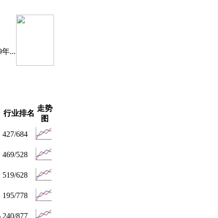
...
走势
行业排名
图
427/684
469/528
519/628
195/778
%
240/877