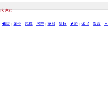
闻客户端
健康
亲子
汽车
房产
家居
科技
旅游
读书
教育
文