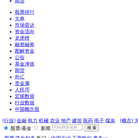
期货
股票排行
大单
市场雷达
资金流向
龙虎榜
融资融券
图解资金
公告
基金净值
期货
外汇
贵金属
人民币
宏观数据
行业数据
中国概念股
[行业]
金融
电力
机械
农业
地产
建筑
医药
电子
煤炭
[概念]
股票/基金
新闻