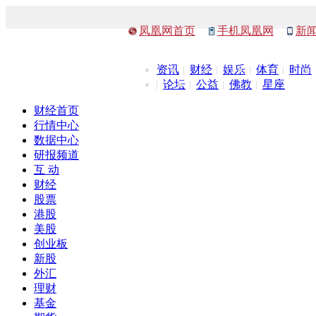
凤凰网首页
手机凤凰网
新
资讯
财经
娱乐
体育
时尚
论坛
公益
佛教
星座
财经首页
行情中心
数据中心
研报频道
互 动
财经
股票
港股
美股
创业板
新股
外汇
理财
基金