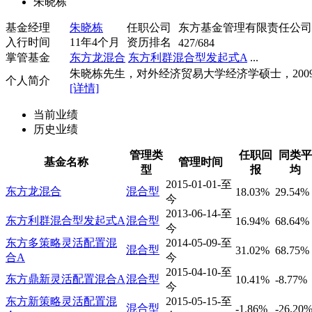
朱晓栋
基金经理
朱晓栋
任职公司
东方基金管理有限责任公司
入行时间
11年4个月
资历排名
427/684
掌管基金
东方龙混合
东方利群混合型发起式A
...
朱晓栋先生，对外经济贸易大学经济学硕士，2009年
个人简介
[详情]
当前业绩
历史业绩
管理类
任职回
同类平
基金名称
管理时间
型
报
均
2015-01-01-至
东方龙混合
混合型
18.03%
29.54%
今
2013-06-14-至
东方利群混合型发起式A
混合型
16.94%
68.64%
今
东方多策略灵活配置混
2014-05-09-至
混合型
31.02%
68.75%
合A
今
2015-04-10-至
东方鼎新灵活配置混合A
混合型
10.41%
-8.77%
今
东方新策略灵活配置混
2015-05-15-至
混合型
-1.86%
-26.20