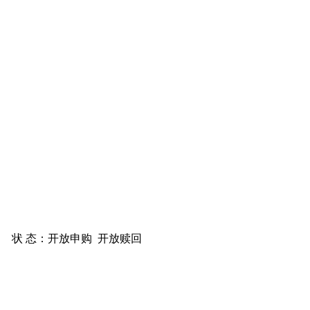
状 态：
开放申购
开放赎回