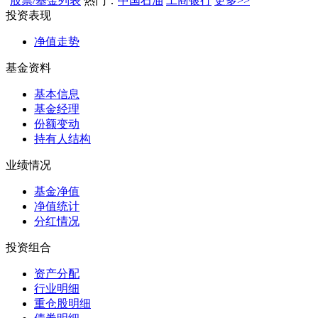
股票/基金列表
热门：
中国石油
工商银行
更多>>
投资表现
净值走势
基金资料
基本信息
基金经理
份额变动
持有人结构
业绩情况
基金净值
净值统计
分红情况
投资组合
资产分配
行业明细
重仓股明细