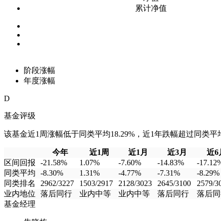
累计净值
阶段涨幅
年度涨幅
D
基金评级
该基金近1周涨幅低于同类平均18.29%，近1年跌幅超过同类平均3
今年
近1周
近1月
近3月
近6
区间回报
-21.58%
1.07%
-7.60%
-14.83%
-17.12
同类平均
-8.30%
1.31%
-4.77%
-7.31%
-8.29%
同类排名
2962/3227
1503/2917
2128/3023
2645/3100
2579/3
业内地位
落后同行
业内中等
业内中等
落后同行
落后同
基金经理