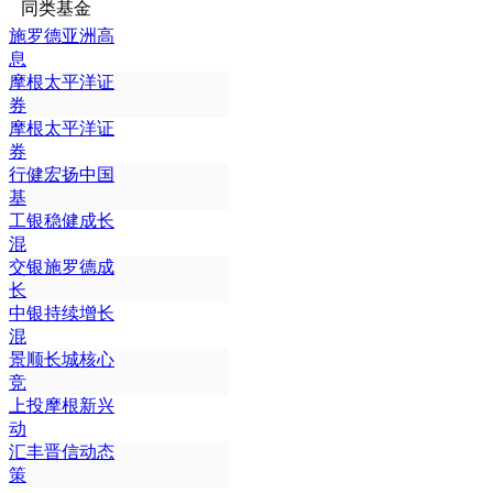
同类基金
施罗德亚洲高
息
摩根太平洋证
券
摩根太平洋证
券
行健宏扬中国
基
工银稳健成长
混
交银施罗德成
长
中银持续增长
混
景顺长城核心
竞
上投摩根新兴
动
汇丰晋信动态
策