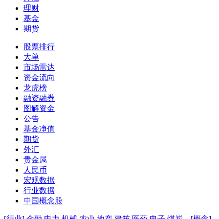
理财
基金
期货
股票排行
大单
市场雷达
资金流向
龙虎榜
融资融券
图解资金
公告
基金净值
期货
外汇
贵金属
人民币
宏观数据
行业数据
中国概念股
[行业]
金融
电力
机械
农业
地产
建筑
医药
电子
煤炭
[概念]