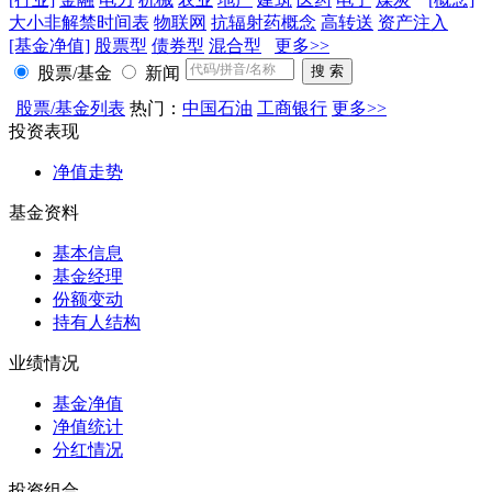
大小非解禁时间表
物联网
抗辐射药概念
高转送
资产注入
[基金净值]
股票型
债券型
混合型
更多>>
股票/基金
新闻
股票/基金列表
热门：
中国石油
工商银行
更多>>
投资表现
净值走势
基金资料
基本信息
基金经理
份额变动
持有人结构
业绩情况
基金净值
净值统计
分红情况
投资组合