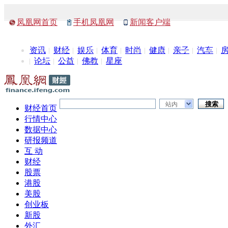
凤凰网首页
手机凤凰网
新闻客户端
资讯
财经
娱乐
体育
时尚
健康
亲子
汽车
论坛
公益
佛教
星座
站内
财经首页
行情中心
数据中心
研报频道
互 动
财经
股票
港股
美股
创业板
新股
外汇