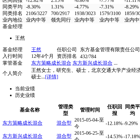
区间回报
-12.82%
2.15%
-6.80%
-7.77%
-11.11
同类平均
-8.30%
1.31%
-4.77%
-7.31%
-8.29%
同类排名
2106/3227
700/2917
1938/3023
1579/3100
1859/3
业内地位
业内中等
领先同行
业内中等
业内中等
业内中
基金经理
王然
基金经理
王然
任职公司
东方基金管理有限责任公司
入行时间
12年4个月
资历排名
432/784
掌管基金
东方策略成长混合
东方新兴成长混合
...
王然女士，研究生、硕士，北京交通大学产业经
个人简介
硕士...
[详情]
当前业绩
历史业绩
管理类
任职回
同类平
基金名称
管理时间
型
报
均
2015-05-04-至
东方策略成长混合
混合型
-12.18%
-9.29%
今
2015-06-25-至
东方新兴成长混合
混合型
-14.53%
-17.18
今