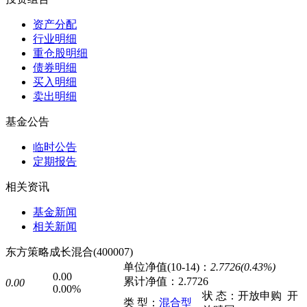
资产分配
行业明细
重仓股明细
债券明细
买入明细
卖出明细
基金公告
临时公告
定期报告
相关资讯
基金新闻
相关新闻
东方策略成长混合(400007)
单位净值(10-14)：
2.7726(0.43%)
0.00
累计净值：
2.7726
0.00
0.00%
状 态：
开放申购
开
类 型：
混合型