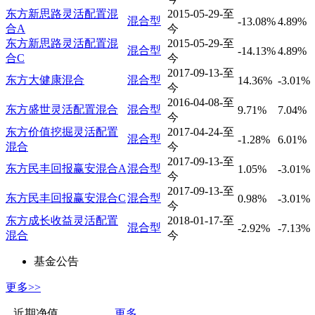
东方新思路灵活配置混
2015-05-29-至
混合型
-13.08%
4.89%
合A
今
东方新思路灵活配置混
2015-05-29-至
混合型
-14.13%
4.89%
合C
今
2017-09-13-至
东方大健康混合
混合型
14.36%
-3.01%
今
2016-04-08-至
东方盛世灵活配置混合
混合型
9.71%
7.04%
今
东方价值挖掘灵活配置
2017-04-24-至
混合型
-1.28%
6.01%
混合
今
2017-09-13-至
东方民丰回报赢安混合A
混合型
1.05%
-3.01%
今
2017-09-13-至
东方民丰回报赢安混合C
混合型
0.98%
-3.01%
今
东方成长收益灵活配置
2018-01-17-至
混合型
-2.92%
-7.13%
混合
今
基金公告
更多>>
近期净值
更多