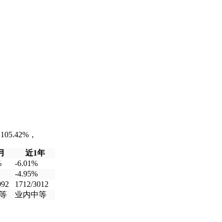
5.42%，
月
近1年
%
-6.01%
-4.95%
092
1712/3012
等
业内中等