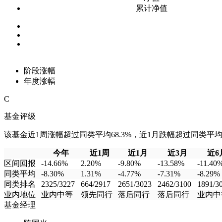
累计净值
阶段涨幅
年度涨幅
C
基金评级
该基金近1周涨幅超过同类平均68.3%，近1月跌幅超过同类平均10
今年
近1周
近1月
近3月
近6
区间回报
-14.66%
2.20%
-9.80%
-13.58%
-11.40
同类平均
-8.30%
1.31%
-4.77%
-7.31%
-8.29%
同类排名
2325/3227
664/2917
2651/3023
2462/3100
1891/3
业内地位
业内中等
领先同行
落后同行
落后同行
业内中
基金经理