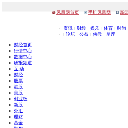
凤凰网首页
手机凤凰网
新
资讯
财经
娱乐
体育
时尚
论坛
公益
佛教
星座
财经首页
行情中心
数据中心
研报频道
互 动
财经
股票
港股
美股
创业板
新股
外汇
理财
基金