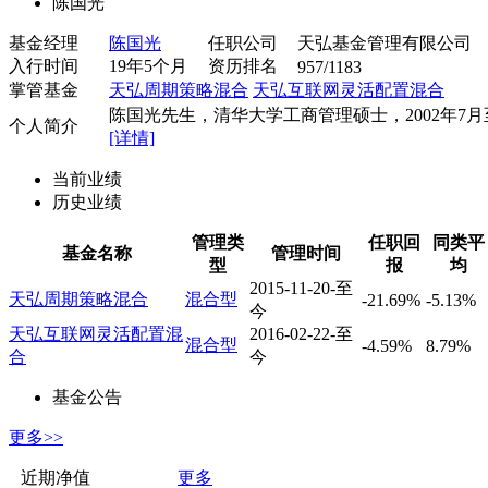
陈国光
基金经理
陈国光
任职公司
天弘基金管理有限公司
入行时间
19年5个月
资历排名
957/1183
掌管基金
天弘周期策略混合
天弘互联网灵活配置混合
陈国光先生，清华大学工商管理硕士，2002年7月至.
个人简介
[详情]
当前业绩
历史业绩
管理类
任职回
同类平
基金名称
管理时间
型
报
均
2015-11-20-至
天弘周期策略混合
混合型
-21.69%
-5.13%
今
天弘互联网灵活配置混
2016-02-22-至
混合型
-4.59%
8.79%
合
今
基金公告
更多>>
近期净值
更多