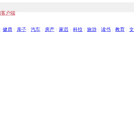
闻客户端
健康
亲子
汽车
房产
家居
科技
旅游
读书
教育
文