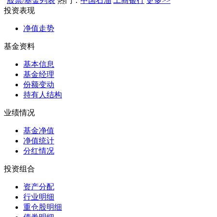
股票/基金列表
热门：
中国石油
工商银行
更多>>
投资表现
净值走势
基金资料
基本信息
基金经理
份额变动
持有人结构
业绩情况
基金净值
净值统计
分红情况
投资组合
资产分配
行业明细
重仓股明细