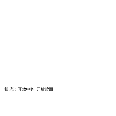
状 态：
开放申购
开放赎回