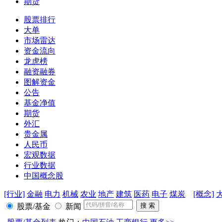
期货
股票排行
大单
市场雷达
资金流向
龙虎榜
融资融券
图解资金
公告
基金净值
期货
外汇
贵金属
人民币
宏观数据
行业数据
中国概念股
[行业]
金融
电力
机械
农业
地产
建筑
医药
电子
煤炭
[概念]
股票/基金
新闻