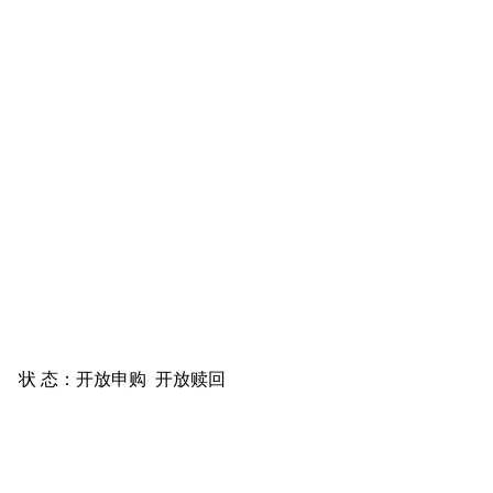
状 态：
开放申购
开放赎回