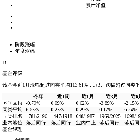
累计净值
阶段涨幅
年度涨幅
D
基金评级
该基金近1月涨幅超过同类平均113.61%，近3月跌幅超过同类平均3
今年
近1周
近1月
近3月
近6
区间回报
-0.79%
0.09%
0.62%
-3.89%
-2.15%
同类平均
6.63%
0.23%
0.29%
0.12%
6.24%
同类排名
1781/2196
1447/1918
648/1987
1969/2025
1698/1
业内地位
落后同行
落后同行
业内中上
落后同行
落后同
基金经理