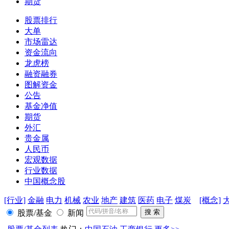
期货
股票排行
大单
市场雷达
资金流向
龙虎榜
融资融券
图解资金
公告
基金净值
期货
外汇
贵金属
人民币
宏观数据
行业数据
中国概念股
[行业]
金融
电力
机械
农业
地产
建筑
医药
电子
煤炭
[概念]
股票/基金
新闻