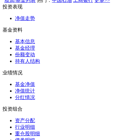
股票/基金列表
热门：
中国石油
工商银行
更多>>
投资表现
净值走势
基金资料
基本信息
基金经理
份额变动
持有人结构
业绩情况
基金净值
净值统计
分红情况
投资组合
资产分配
行业明细
重仓股明细