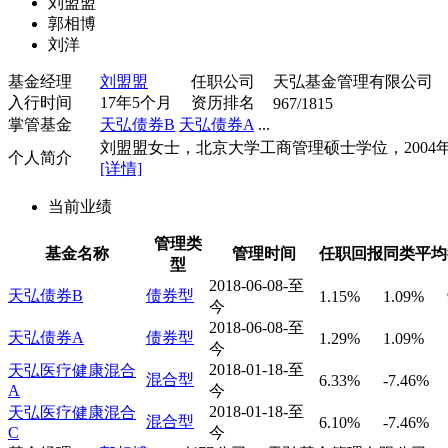
刘盟盟
郭相博
刘洋
基金经理
刘盟盟
任职公司
天弘基金管理有限公司
入行时间
17年5个月
资历排名
967/1815
掌管基金
天弘债券B
天弘债券A
...
刘盟盟女士，北京大学工商管理硕士学位，2004年0.
个人简介
[详情]
当前业绩
管理类
基金名称
管理时间
任职回报
同类平均
型
2018-06-08-至
天弘债券B
债券型
1.15%
1.09%
今
2018-06-08-至
天弘债券A
债券型
1.29%
1.09%
今
2018-01-18-至
天弘医疗健康混合
混合型
6.33%
-7.46%
A
今
2018-01-18-至
天弘医疗健康混合
混合型
6.10%
-7.46%
C
今