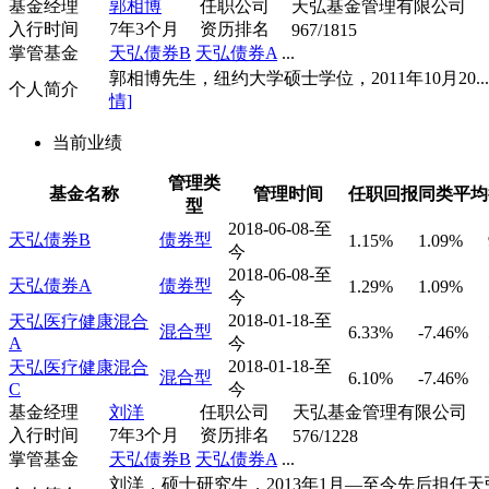
基金经理
郭相博
任职公司
天弘基金管理有限公司
入行时间
7年3个月
资历排名
967/1815
掌管基金
天弘债券B
天弘债券A
...
郭相博先生，纽约大学硕士学位，2011年10月20...
个人简介
情]
当前业绩
管理类
基金名称
管理时间
任职回报
同类平均
型
2018-06-08-至
天弘债券B
债券型
1.15%
1.09%
今
2018-06-08-至
天弘债券A
债券型
1.29%
1.09%
今
2018-01-18-至
天弘医疗健康混合
混合型
6.33%
-7.46%
A
今
2018-01-18-至
天弘医疗健康混合
混合型
6.10%
-7.46%
C
今
基金经理
刘洋
任职公司
天弘基金管理有限公司
入行时间
7年3个月
资历排名
576/1228
掌管基金
天弘债券B
天弘债券A
...
刘洋，硕士研究生，2013年1月—至今先后担任天弘.