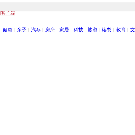
闻客户端
健康
亲子
汽车
房产
家居
科技
旅游
读书
教育
文