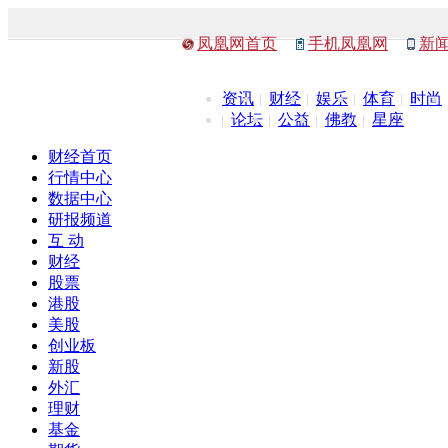
凤凰网首页
手机凤凰网
新
资讯
财经
娱乐
体育
时尚
论坛
公益
佛教
星座
财经首页
行情中心
数据中心
研报频道
互 动
财经
股票
港股
美股
创业板
新股
外汇
理财
基金