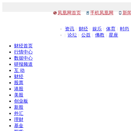
凤凰网首页
手机凤凰网
新
资讯
财经
娱乐
体育
时尚
论坛
公益
佛教
星座
财经首页
行情中心
数据中心
研报频道
互 动
财经
股票
港股
美股
创业板
新股
外汇
理财
基金