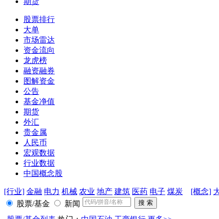
期货
股票排行
大单
市场雷达
资金流向
龙虎榜
融资融券
图解资金
公告
基金净值
期货
外汇
贵金属
人民币
宏观数据
行业数据
中国概念股
[行业]
金融
电力
机械
农业
地产
建筑
医药
电子
煤炭
[概念]
股票/基金
新闻