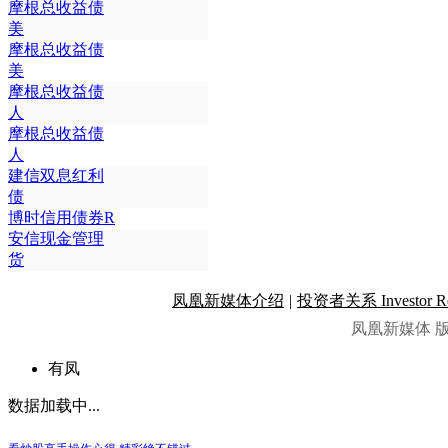
摩根总收益债
美
摩根总收益债
美
摩根总收益债
人
摩根总收益债
人
建信双息红利
债
博时信用债券R
安信现金管理
货
凤凰新媒体介绍
|
投资者关系 Investor Rel
凤凰新媒体 
有凤
数据加载中...