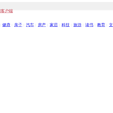
闻客户端
健康
亲子
汽车
房产
家居
科技
旅游
读书
教育
文