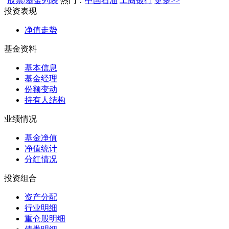
股票/基金列表
热门：
中国石油
工商银行
更多>>
投资表现
净值走势
基金资料
基本信息
基金经理
份额变动
持有人结构
业绩情况
基金净值
净值统计
分红情况
投资组合
资产分配
行业明细
重仓股明细