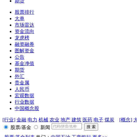
期货
股票排行
大单
市场雷达
资金流向
龙虎榜
融资融券
图解资金
公告
基金净值
期货
外汇
贵金属
人民币
宏观数据
行业数据
中国概念股
[行业]
金融
电力
机械
农业
地产
建筑
医药
电子
煤炭
[概念]
股票/基金
新闻