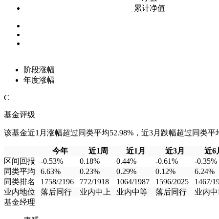
累计净值
阶段涨幅
年度涨幅
C
基金评级
该基金近1月涨幅超过同类平均52.98%，近3月跌幅超过同类平均6
今年
近1周
近1月
近3月
近6
区间回报
-0.53%
0.18%
0.44%
-0.61%
-0.35%
同类平均
6.63%
0.23%
0.29%
0.12%
6.24%
同类排名
1758/2196
772/1918
1064/1987
1596/2025
1467/1
业内地位
落后同行
业内中上
业内中等
落后同行
业内中
基金经理