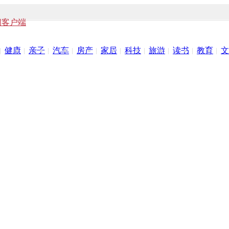
闻客户端
健康
亲子
汽车
房产
家居
科技
旅游
读书
教育
文