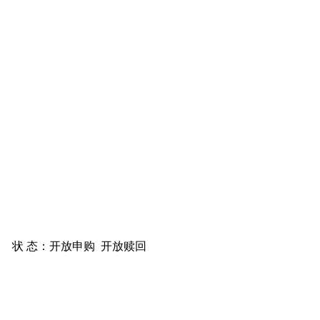
状 态：
开放申购
开放赎回