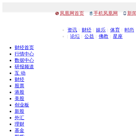
凤凰网首页
手机凤凰网
新
资讯
财经
娱乐
体育
时尚
论坛
公益
佛教
星座
财经首页
行情中心
数据中心
研报频道
互 动
财经
股票
港股
美股
创业板
新股
外汇
理财
基金