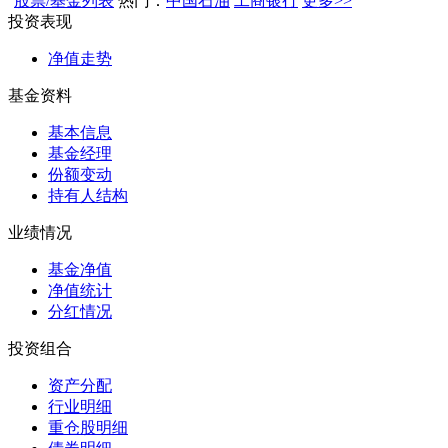
股票/基金列表
热门：
中国石油
工商银行
更多>>
投资表现
净值走势
基金资料
基本信息
基金经理
份额变动
持有人结构
业绩情况
基金净值
净值统计
分红情况
投资组合
资产分配
行业明细
重仓股明细