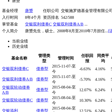
唐赟
基金经理
唐赟
任职公司
交银施罗德基金管理有限公
入行时间
8年4个月
资历排名
542/588
掌管基金
交银双利债券C
交银双利债券A/B
...
个人简介
唐赟先生，硕士。2008年8月至2010年7月担任...
[
当前业绩
历史业绩
管理类
任职回
同类平
基金名称
管理时间
型
报
均
2015-11-07-至
交银双利债券C
债券型
-6.63%
4.16%
今
2015-11-07-至
交银双利债券A/B
债券型
-5.70%
4.16%
今
2015-08-04-至
交银双轮动债券
债券型
12.07%
6.24%
A/B
今
2015-08-04-至
交银双轮动债券C
债券型
10.30%
6.24%
今
2015-08-04-至
交银添利
债券型
12.51%
6.24%