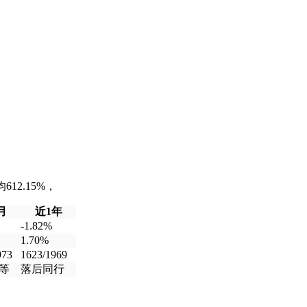
12.15%，
月
近1年
-1.82%
1.70%
973
1623/1969
等
落后同行