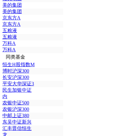
美的集团
美的集团
京东方A
京东方A
五粮液
五粮液
万科A
万科A
同类基金
恒生H股指数M
博时沪深300
长安沪深300
平安大华深证3
民生加银中证
内
农银中证500
农银沪深300
中邮上证380
东吴中证新兴
汇丰晋信恒生
龙