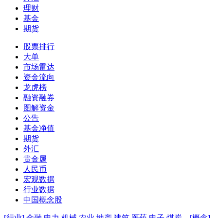
理财
基金
期货
股票排行
大单
市场雷达
资金流向
龙虎榜
融资融券
图解资金
公告
基金净值
期货
外汇
贵金属
人民币
宏观数据
行业数据
中国概念股
[行业]
金融
电力
机械
农业
地产
建筑
医药
电子
煤炭
[概念]