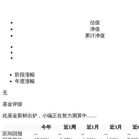
估值
净值
累计净值
阶段涨幅
年度涨幅
无
基金评级
此基金新鲜出炉，小编正在努力测算中……
今年
近1周
近1月
近3月
近
区间回报
--
--
--
--
--