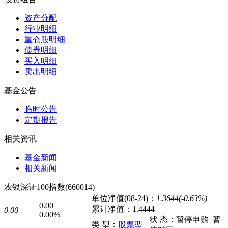
资产分配
行业明细
重仓股明细
债券明细
买入明细
卖出明细
基金公告
临时公告
定期报告
相关资讯
基金新闻
相关新闻
农银深证100指数(660014)
单位净值(08-24)：
1.3644(-0.63%)
0.00
累计净值：
1.4444
0.00
0.00%
状 态：
暂停申购
暂
类 型：
股票型