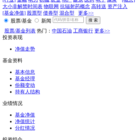
大小非解禁时间表
物联网
抗辐射药概念
高转送
资产注入
[基金净值]
股票型
债券型
混合型
更多>>
股票/基金
新闻
股票/基金列表
热门：
中国石油
工商银行
更多>>
投资表现
净值走势
基金资料
基本信息
基金经理
份额变动
持有人结构
业绩情况
基金净值
净值统计
分红情况
投资组合