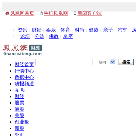
凤凰网首页
手机凤凰网
新闻客户端
资讯
财经
娱乐
体育
时尚
健康
亲子
汽车
论坛
公益
佛教
星座
站内
财经首页
行情中心
数据中心
研报频道
互 动
财经
股票
港股
美股
创业板
新股
外汇