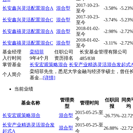
2017-10-23-
长安鑫兴灵活配置混合A
混合型
-3.58%
-5.23
至今
2017-10-23-
长安鑫兴灵活配置混合C
混合型
-3.74%
-5.23
至今
2018-01-02-
长安鑫禧灵活配置混合A
混合型
-2.98%
-2.72
至今
2018-01-02-
长安鑫禧灵活配置混合C
混合型
-3.11%
-2.72
至今
基金经理
栾绍菲
任职公司
长安基金管理有限公司
入行时间
9年4个月
资历排名
485/838
掌管基金
长安宏观策略混合
长安产业精选灵活混合发起式
栾绍菲先生，悉尼大学金融与经济学硕士，曾任
个人简介
基金...
[详情]
当前业绩
管理类
任职回
同类
基金名称
管理时间
型
报
均
2015-05-25-至
长安宏观策略混合
混合型
-26.75%
-22.7
今
长安产业精选灵活混合发
2015-05-25-至
混合型
26.88%
-22.7
起式A
今