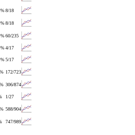
8%
8/18
8%
8/18
3%
60/235
5%
4/17
5%
5/17
3%
172/723
8%
306/874
%
1/27
5%
588/904
%
747/989