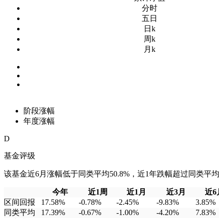
分时
五日
日k
周k
月k
阶段涨幅
年度涨幅
D
基金评级
该基金近6月涨幅低于同类平均50.8%，近1年跌幅超过同类平均13
今年
近1周
近1月
近3月
近6
区间回报
17.58%
-0.78%
-2.45%
-9.83%
3.85%
同类平均
17.39%
-0.67%
-1.00%
-4.20%
7.83%