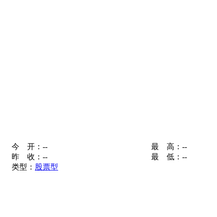
今 开：
--
最 高：
--
昨 收：
--
最 低：
--
类型：
股票型