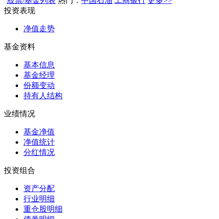
股票/基金列表
热门：
中国石油
工商银行
更多>>
投资表现
净值走势
基金资料
基本信息
基金经理
份额变动
持有人结构
业绩情况
基金净值
净值统计
分红情况
投资组合
资产分配
行业明细
重仓股明细