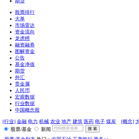
期货
股票排行
大单
市场雷达
资金流向
龙虎榜
融资融券
图解资金
公告
基金净值
期货
外汇
贵金属
人民币
宏观数据
行业数据
中国概念股
[行业]
金融
电力
机械
农业
地产
建筑
医药
电子
煤炭
[概念]
股票/基金
新闻