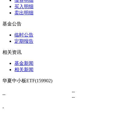
债券明细
买入明细
卖出明细
基金公告
临时公告
定期报告
相关资讯
基金新闻
相关新闻
华夏中小板ETF(159902)
--
--
--
-