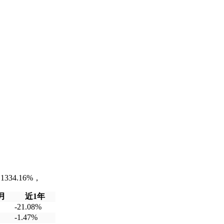
34.16%，
月
近1年
-21.08%
-1.47%