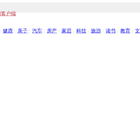
闻客户端
健康
亲子
汽车
房产
家居
科技
旅游
读书
教育
文