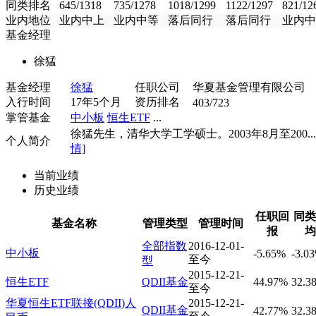
同类排名
645/1318
735/1278
1018/1299
1122/1297
821/12
业内地位
业内中上
业内中等
落后同行
落后同行
业内中
基金经理
徐猛
基金经理
徐猛
任职公司
华夏基金管理有限公司
入行时间
17年5个月
资历排名
403/723
掌管基金
中小板
恒生ETF
...
徐猛先生，清华大学工学硕士。2003年8月至200...
个人简介
情]
当前业绩
历史业绩
任职回
同类
基金名称
管理类型
管理时间
报
均
全部指数
2016-12-01-
中小板
-5.65%
-3.0
至今
型
2015-12-21-
恒生ETF
QDII基金
44.97%
32.3
至今
华夏恒生ETF联接(QDII)人
2015-12-21-
QDII基金
42.77%
32.3