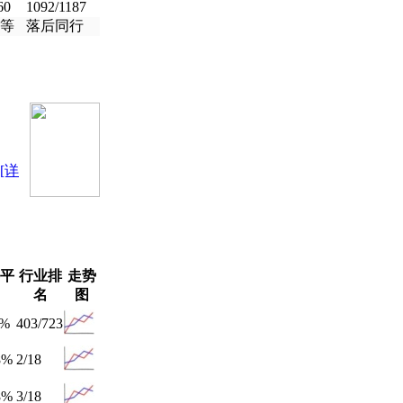
60
1092/1187
等
落后同行
[详
平
行业排
走势
名
图
3%
403/723
8%
2/18
8%
3/18