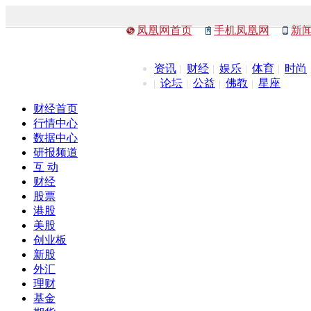
凤凰网首页
手机凤凰网
新
资讯
财经
娱乐
体育
时尚
论坛
公益
佛教
星座
财经首页
行情中心
数据中心
研报频道
互 动
财经
股票
港股
美股
创业板
新股
外汇
理财
基金