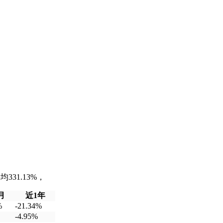
31.13%，
月
近1年
%
-21.34%
-4.95%