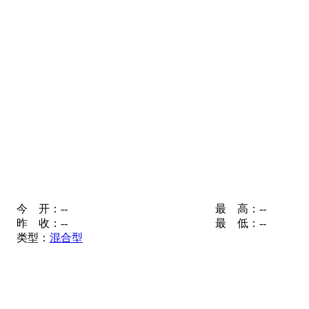
今 开：
--
最 高：
--
昨 收：
--
最 低：
--
类型：
混合型