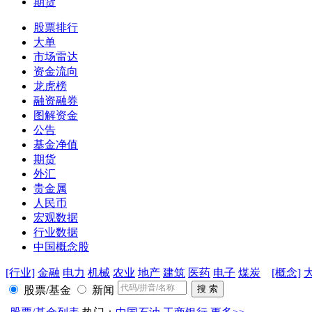
期货
股票排行
大单
市场雷达
资金流向
龙虎榜
融资融券
图解资金
公告
基金净值
期货
外汇
贵金属
人民币
宏观数据
行业数据
中国概念股
[行业]
金融
电力
机械
农业
地产
建筑
医药
电子
煤炭
[概念]
股票/基金
新闻