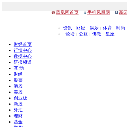
凤凰网首页
手机凤凰网
新
资讯
财经
娱乐
体育
时尚
论坛
公益
佛教
星座
财经首页
行情中心
数据中心
研报频道
互 动
财经
股票
港股
美股
创业板
新股
外汇
理财
基金