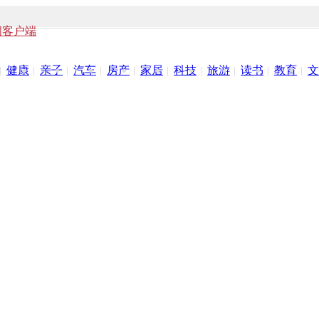
闻客户端
健康
亲子
汽车
房产
家居
科技
旅游
读书
教育
文