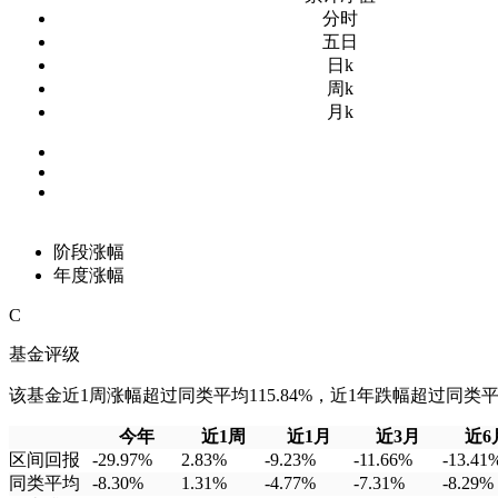
分时
五日
日k
周k
月k
阶段涨幅
年度涨幅
C
基金评级
该基金近1周涨幅超过同类平均115.84%，近1年跌幅超过同类平均3
今年
近1周
近1月
近3月
近6
区间回报
-29.97%
2.83%
-9.23%
-11.66%
-13.41
同类平均
-8.30%
1.31%
-4.77%
-7.31%
-8.29%