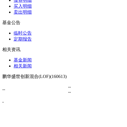
债券明细
买入明细
卖出明细
基金公告
临时公告
定期报告
相关资讯
基金新闻
相关新闻
鹏华盛世创新混合(LOF)(160613)
--
--
--
-