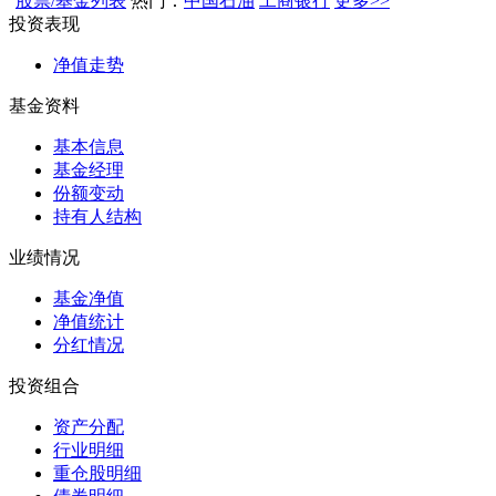
股票/基金列表
热门：
中国石油
工商银行
更多>>
投资表现
净值走势
基金资料
基本信息
基金经理
份额变动
持有人结构
业绩情况
基金净值
净值统计
分红情况
投资组合
资产分配
行业明细
重仓股明细