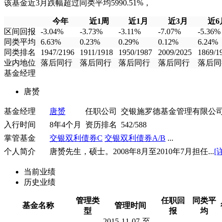
该基金近3月跌幅超过同类平均5990.51%，
今年
近1周
近1月
近3月
近6
区间回报
-3.04%
-3.73%
-3.11%
-7.07%
-5.36%
同类平均
6.63%
0.23%
0.29%
0.12%
6.24%
同类排名
1947/2196
1911/1918
1950/1987
2009/2025
1869/1
业内地位
落后同行
落后同行
落后同行
落后同行
落后同
基金经理
唐赟
基金经理
唐赟
任职公司
交银施罗德基金管理有限公
入行时间
8年4个月
资历排名
542/588
掌管基金
交银双利债券C
交银双利债券A/B
...
个人简介
唐赟先生，硕士。2008年8月至2010年7月担任...
[
当前业绩
历史业绩
管理类
任职回
同类平
基金名称
管理时间
型
报
均
2015-11-07-至