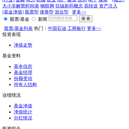
大小非解禁时间表
物联网
抗辐射药概念
高转送
资产注入
[基金净值]
股票型
债券型
混合型
更多>>
股票/基金
新闻
股票/基金列表
热门：
中国石油
工商银行
更多>>
投资表现
净值走势
基金资料
基本信息
基金经理
份额变动
持有人结构
业绩情况
基金净值
净值统计
分红情况
投资组合