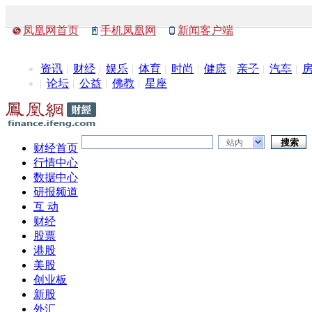
凤凰网首页
手机凤凰网
新闻客户端
资讯
财经
娱乐
体育
时尚
健康
亲子
汽车
论坛
公益
佛教
星座
站内
财经首页
行情中心
数据中心
研报频道
互 动
财经
股票
港股
美股
创业板
新股
外汇