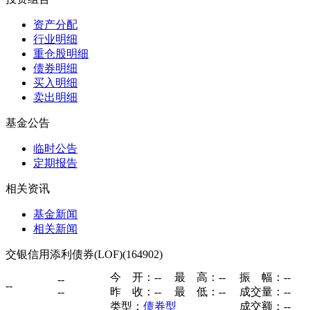
资产分配
行业明细
重仓股明细
债券明细
买入明细
卖出明细
基金公告
临时公告
定期报告
相关资讯
基金新闻
相关新闻
交银信用添利债券(LOF)(164902)
今 开：
--
最 高：
--
振 幅：
--
--
--
--
昨 收：
--
最 低：
--
成交量：
--
类型：
债券型
成交额：
--