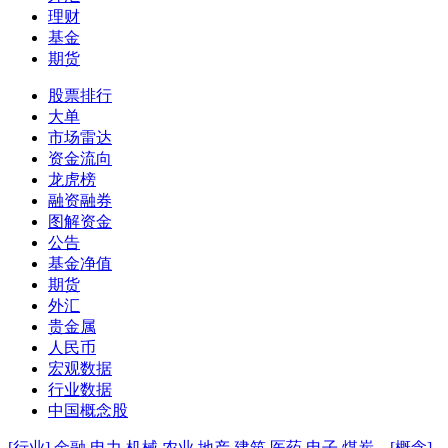
理财
基金
期货
股票排行
大单
市场雷达
资金流向
龙虎榜
融资融券
图解资金
公告
基金净值
期货
外汇
贵金属
人民币
宏观数据
行业数据
中国概念股
[行业]
金融
电力
机械
农业
地产
建筑
医药
电子
煤炭
[概念]