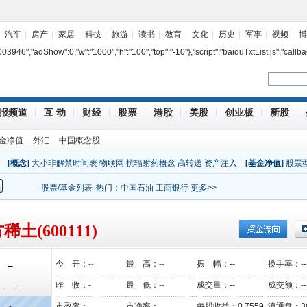
汽车
房产
家居
科技
旅游
读书
教育
文化
历史
军事
视频
博
7003946","adShow":0,"w":"1000","h":"100","top":"-10"},"script":"baiduTxtList.js","callba
报频道
互 动
财经
股票
港股
美股
创业板
新股
金净值
外汇
中国概念股
[概念]
大小非解禁时间表
物联网
抗辐射药概念
高转送
资产注入
[基金净值]
股票
股票/基金列表
热门：
中国石油
工商银行
更多>>
稀土(600111)
-
今 开：
--
最 高：
--
振 幅：
--
换手率：
--
昨 收：
-
最 低：
--
成交量：
--
成交额：
--
- -
-
市盈率：
市净率：
每股收益：
0.7559
流通盘：
3