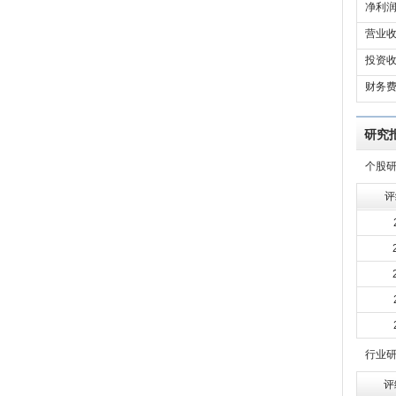
净利润
营业收
投资收
财务费
研究
个股
评
行业
评