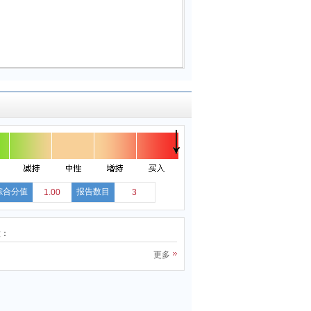
综合分值
报告数目
1.00
3
股：
更多