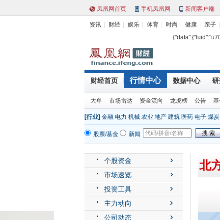
凤凰网首页
手机凤凰网
新闻客户端
资讯
财经
娱乐
体育
时尚
健康
亲子
{"data":{"tuid":"u
行情中心
财经首页
数据中心
研
大单
市场雷达
资金流向
龙虎榜
公告
基
[行业]
金融
电力
机械
农业
地产
建筑
医药
电子
煤炭
股票/基金
新闻
个股资金
北方
市场速览
投资工具
主力动向
公司动态