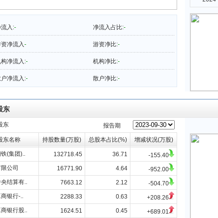
流入:
-
净流入占比:
-
游资净流入
-
游资净比:
-
构净流入:
-
机构净比:
-
户净流入:
-
散户净比:
-
股东
股东
报告期
股东名称
持股数量(万股)
总股本占比(%)
增减状况(万股)
铁(集团)..
132718.45
36.71
-155.40
有限公司
16771.90
4.64
-952.00
央结算有..
7663.12
2.12
-504.70
商银行-..
2288.33
0.63
+208.26
商银行股..
1624.51
0.45
+689.01