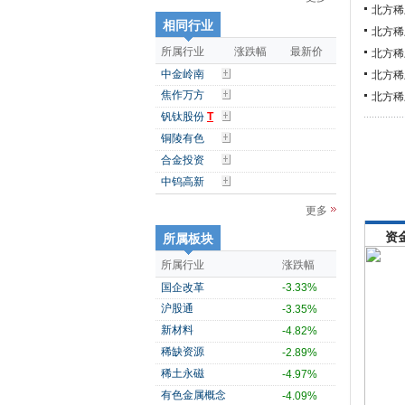
北方稀
相同行业
北方稀
所属行业
涨跌幅
最新价
北方稀
中金岭南
北方稀
焦作万方
北方稀
钒钛股份
T
铜陵有色
合金投资
中钨高新
更多
资
所属板块
所属行业
涨跌幅
国企改革
-3.33%
沪股通
-3.35%
新材料
-4.82%
稀缺资源
-2.89%
稀土永磁
-4.97%
有色金属概念
-4.09%