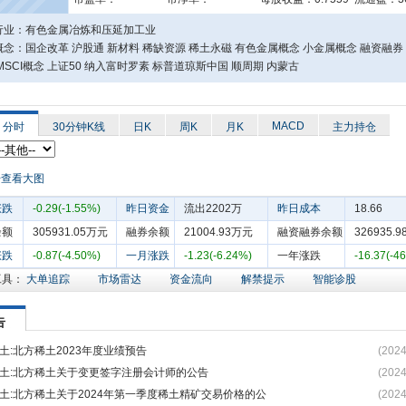
行业：有色金属冶炼和压延加工业
念：国企改革 沪股通 新材料 稀缺资源 稀土永磁 有色金属概念 小金属概念 融资融券
MSCI概念 上证50 纳入富时罗素 标普道琼斯中国 顺周期 内蒙古
MACD
分时
30分钟K线
日K
周K
月K
主力持仓
涨跌
-0.29(-1.55%)
昨日资金
流出2202万
昨日成本
18.66
余额
305931.05万元
融券余额
21004.93万元
融资融券余额
326935.
涨跌
-0.87(-4.50%)
一月涨跌
-1.23(-6.24%)
一年涨跌
-16.37(-4
工具：
大单追踪
市场雷达
资金流向
解禁提示
智能诊股
告
土:北方稀土2023年度业绩预告
(2024
土:北方稀土关于变更签字注册会计师的公告
(2024
土:北方稀土关于2024年第一季度稀土精矿交易价格的公
(2024