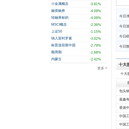
小金属概念
-3.81%
融资融券
-4.09%
今日净
转融券标的
-4.09%
MSCI概念
-2.36%
今日
上证50
-1.15%
今日机
纳入富时罗素
-3.02%
标普道琼斯中国
-2.79%
今日散
顺周期
-1.68%
内蒙古
-2.42%
十大
更多
十大
包头钢
嘉鑫
香港中
中国工
中国工