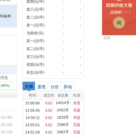
卖四(元/手)
-
-
卖三(元/手)
-
-
 转融券
卖二(元/手)
-
-
卖一(元/手)
-
-
当前价(元)
-
关闭
买一(元/手)
-
-
买二(元/手)
-
-
买三(元/手)
-
-
买四(元/手)
-
-
买五(元/手)
-
-
98万元
6.99%)
大单
逐笔
分价
异动
时间
成交价
成交量
性质
14014手
卖盘
15:00:06
9.82
2452手
买盘
14:56:45
9.82
-01-30)
1829手
买盘
14:56:11
9.82
-01-20)
1596手
买盘
14:55:51
9.82
-01-10)
1662手
买盘
14:52:29
9.82