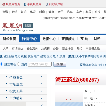
凤凰网首页
手机凤凰网
新闻客户端
资讯
财经
娱乐
体育
时尚
健康
亲子
汽车
房产
家居
科技
{"data":{"tuid":"u7003946","adShow":0,"w":"1000","h"
行情中心
财经首页
数据中心
研报频道
互 动
财经
大单
市场雷达
资金流向
龙虎榜
公告
基金净值
外汇
中国概念股
[行业]
金融
电力
机械
农业
地产
建筑
医药
电子
煤炭
[概念]
大小非解禁时间表
物联
股票/基金
新闻
股票/基金列表
热门
个股资金
海正药业(600267)
市场速览
-
投资工具
今 开：
--
主力动向
昨 收：
-
- -
公司动态
-
市盈率：