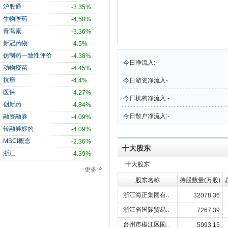
沪股通
-3.35%
生物医药
-4.58%
青蒿素
-3.36%
新冠药物
-4.5%
仿制药一致性评价
-4.38%
今日净流入:
-
动物疫苗
-4.45%
抗癌
-4.4%
今日游资净流入
-
医保
-4.27%
今日机构净流入:
-
创新药
-4.84%
今日散户净流入:
-
融资融券
-4.09%
转融券标的
-4.09%
MSCI概念
-2.36%
十大股东
浙江
-4.39%
十大股东
更多
股东名称
持股数量(万股)
浙江海正集团有..
32078.36
浙江省国际贸易..
7267.39
台州市椒江区国..
5993.15