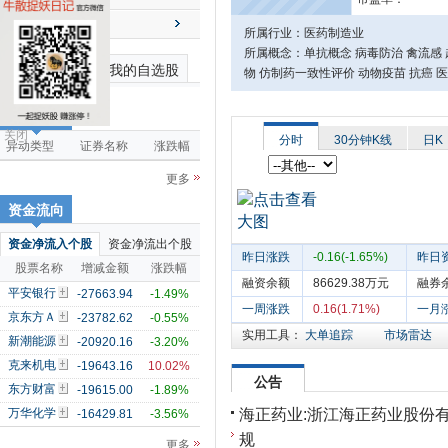
送配解禁
所属行业：医药制造业
所属概念：单抗概念 病毒防治 禽流感 
最近浏览个股
我的自选股
物 仿制药一致性评价 动物疫苗 抗癌 医
市场雷达
关闭
分时
30分钟K线
日K
异动类型
证券名称
涨跌幅
更多
资金流向
资金净流入个股
资金净流出个股
昨日涨跌
-0.16(-1.65%)
昨日
股票名称
增减金额
涨跌幅
融资余额
86629.38万元
融券
平安银行
-27663.94
-1.49%
一周涨跌
0.16(1.71%)
一月
京东方Ａ
-23782.62
-0.55%
实用工具：
大单追踪
市场雷达
新潮能源
-20920.16
-3.20%
克来机电
-19643.16
10.02%
公告
东方财富
-19615.00
-1.89%
海正药业:浙江海正药业股份
万华化学
-16429.81
-3.56%
规
更多