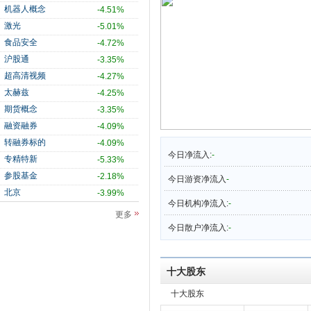
机器人概念
-4.51%
激光
-5.01%
食品安全
-4.72%
沪股通
-3.35%
超高清视频
-4.27%
太赫兹
-4.25%
期货概念
-3.35%
融资融券
-4.09%
转融券标的
-4.09%
今日净流入:
-
专精特新
-5.33%
参股基金
-2.18%
今日游资净流入
-
北京
-3.99%
今日机构净流入:
-
更多
今日散户净流入:
-
十大股东
十大股东