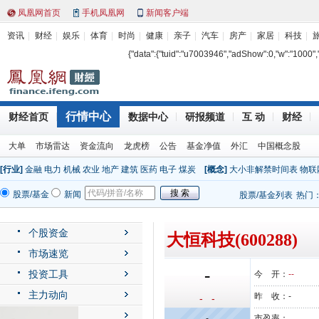
凤凰网首页
手机凤凰网
新闻客户端
资讯
财经
娱乐
体育
时尚
健康
亲子
汽车
房产
家居
科技
{"data":{"tuid":"u7003946","adShow":0,"w":"1000","h"
行情中心
财经首页
数据中心
研报频道
互 动
财经
大单
市场雷达
资金流向
龙虎榜
公告
基金净值
外汇
中国概念股
[行业]
金融
电力
机械
农业
地产
建筑
医药
电子
煤炭
[概念]
大小非解禁时间表
物联
股票/基金
新闻
股票/基金列表
热门
个股资金
大恒科技(600288)
市场速览
-
投资工具
今 开：
--
主力动向
昨 收：
-
- -
公司动态
-
市盈率：