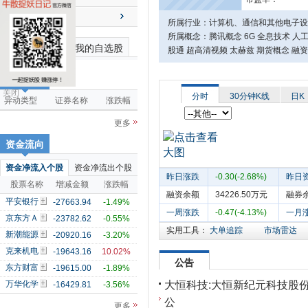
送配解禁
所属行业：计算机、通信和其他电子
所属概念：腾讯概念 6G 全息技术 人
最近浏览个股
我的自选股
股通 超高清视频 太赫兹 期货概念 融
市场雷达
关闭
分时
30分钟K线
日K
异动类型
证券名称
涨跌幅
更多
资金流向
资金净流入个股
资金净流出个股
昨日涨跌
-0.30(-2.68%)
昨日
股票名称
增减金额
涨跌幅
融资余额
34226.50万元
融券
平安银行
-27663.94
-1.49%
一周涨跌
-0.47(-4.13%)
一月
京东方Ａ
-23782.62
-0.55%
实用工具：
大单追踪
市场雷达
新潮能源
-20920.16
-3.20%
克来机电
-19643.16
10.02%
公告
东方财富
-19615.00
-1.89%
大恒科技:大恒新纪元科技股
万华化学
-16429.81
-3.56%
公
更多