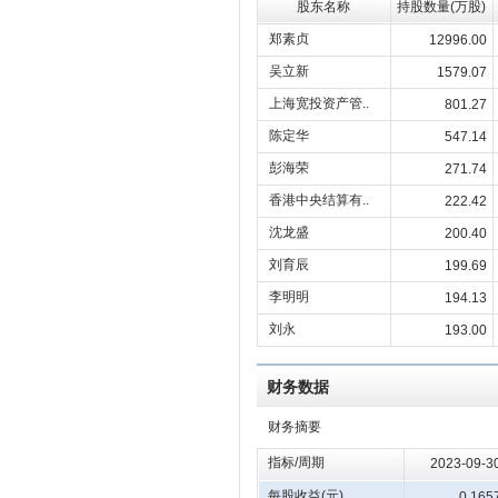
股东名称
持股数量(万股)
郑素贞
12996.00
吴立新
1579.07
上海宽投资产管..
801.27
陈定华
547.14
彭海荣
271.74
香港中央结算有..
222.42
沈龙盛
200.40
刘育辰
199.69
李明明
194.13
刘永
193.00
财务数据
财务摘要
指标/周期
2023-09-3
每股收益(元)
0.165